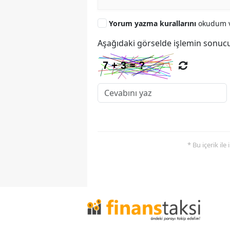
Yorum yazma kurallarını
okudum v
Aşağıdaki görselde işlemin sonucu
* Bu içerik ile