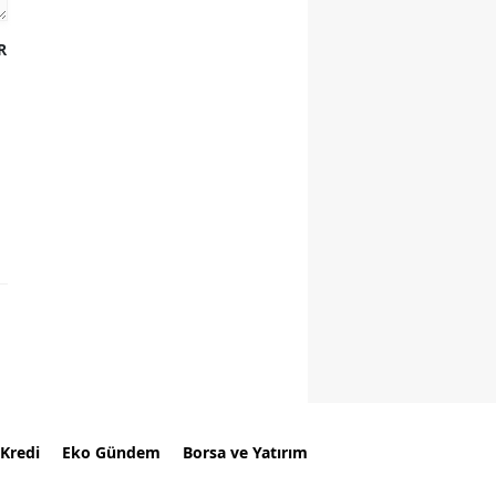
R
Kredi
Eko Gündem
Borsa ve Yatırım