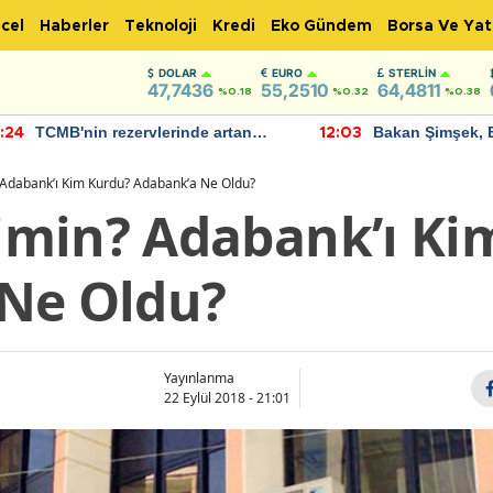
cel
Haberler
Teknoloji
Kredi
Eko Gündem
Borsa Ve Yat
DOLAR
EURO
STERLIN
47,7436
55,2510
64,4811
%0.18
%0.32
%0.38
TCMB'nin rezervlerinde artan
Bakan Şimşek, 
:24
12:03
momentum devam ediyor
için umut verici
bulundu
Adabank’ı Kim Kurdu? Adabank’a Ne Oldu?
min? Adabank’ı Ki
Ne Oldu?
Yayınlanma
22 Eylül 2018 - 21:01