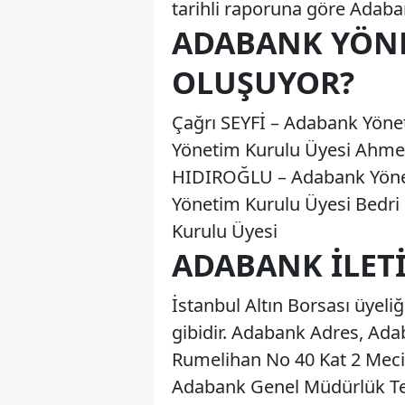
tarihli raporuna göre Adabank
ADABANK YÖN
OLUŞUYOR?
Çağrı SEYFİ – Adabank Yöne
Yönetim Kurulu Üyesi Ahmet
HIDIROĞLU – Adabank Yönet
Yönetim Kurulu Üyesi Bedr
Kurulu Üyesi
ADABANK İLET
İstanbul Altın Borsası üyeli
gibidir. Adabank Adres, Ad
Rumelihan No 40 Kat 2 Meci
Adabank Genel Müdürlük Te