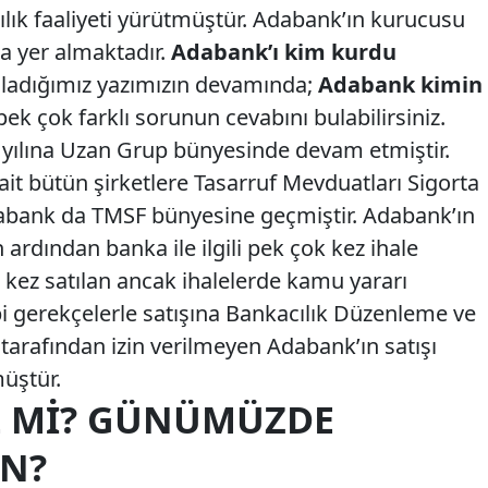
ılık faaliyeti yürütmüştür. Adabank’ın kurucusu
a yer almaktadır.
Adabank’ı kim kurdu
ladığımız yazımızın devamında;
Adabank kimin
pek çok farklı sorunun cevabını bulabilirsiniz.
 yılına Uzan Grup bünyesinde devam etmiştir.
it bütün şirketlere Tasarruf Mevduatları Sigorta
abank da TMSF bünyesine geçmiştir. Adabank’ın
rdından banka ile ilgili pek çok kez ihale
ç kez satılan ancak ihalelerde kamu yararı
i gerekçelerle satışına Bankacılık Düzenleme ve
rafından izin verilmeyen Adabank’ın satışı
üştür.
L MI? GÜNÜMÜZDE
N?