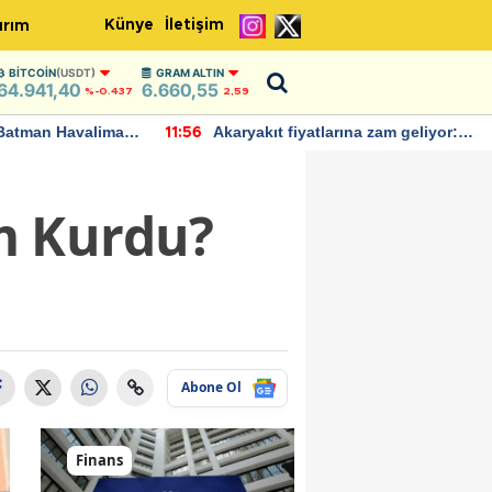
Künye
İletişim
ırım
BITCOIN
(USDT)
GRAM ALTIN
64.941,40
6.660,55
%-0.437
2,59
Batman Havalimanı
Akaryakıt fiyatlarına zam geliyor:
11:56
 açıklamalarda
Yeni tarih açıklandı
m Kurdu?
Abone Ol
Finans