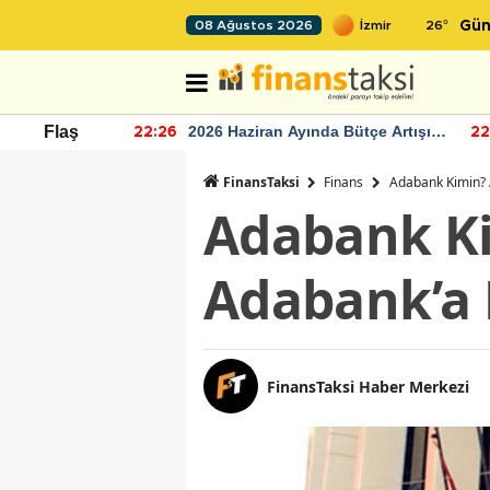
26
°
08 Ağustos 2026
Gün
r seviyesinin
2026 Haziran Ayında Bütçe Artışı
Flaş
22:26
22
Yaşandı
FinansTaksi
Finans
Adabank Kimin? 
Adabank Ki
Adabank’a 
FinansTaksi Haber Merkezi