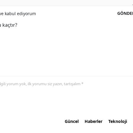
GÖNDE
e kabul ediyorum
 kaçtır?
 ilgili yorum yok, ilk yorumu siz yazın, tartışalım *
Güncel
Haberler
Teknoloji