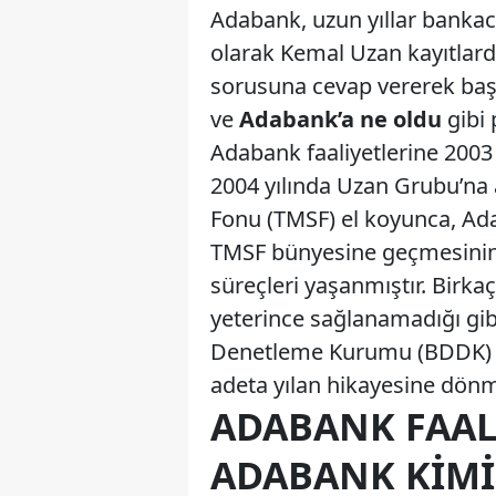
Adabank, uzun yıllar bankac
olarak Kemal Uzan kayıtlard
sorusuna cevap vererek baş
ve
Adabank’a ne oldu
gibi 
Adabank faaliyetlerine 2003
2004 yılında Uzan Grubu’na a
Fonu (TMSF) el koyunca, Ad
TMSF bünyesine geçmesinin a
süreçleri yaşanmıştır. Birka
yeterince sağlanamadığı gib
Denetleme Kurumu (BDDK) ta
adeta yılan hikayesine dönm
ADABANK FAA
ADABANK KIMI