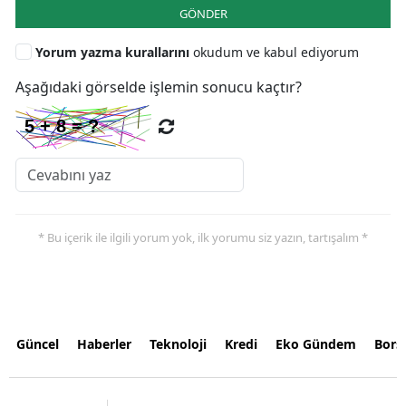
GÖNDER
Yorum yazma kurallarını
okudum ve kabul ediyorum
Aşağıdaki görselde işlemin sonucu kaçtır?
* Bu içerik ile ilgili yorum yok, ilk yorumu siz yazın, tartışalım *
Güncel
Haberler
Teknoloji
Kredi
Eko Gündem
Bors