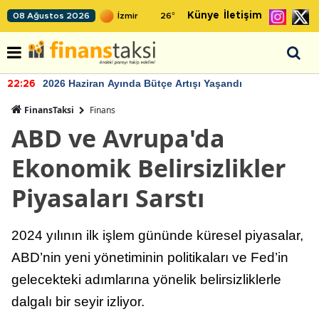
Künye
İletişim
08 Ağustos 2026
26
°
2026 Haziran Ayında Bütçe Artışı Yaşandı
22:26
FinansTaksi
Finans
ABD ve Avrupa'da
Ekonomik Belirsizlikler
Piyasaları Sarstı
2024 yılının ilk işlem gününde küresel piyasalar,
ABD’nin yeni yönetiminin politikaları ve Fed’in
gelecekteki adımlarına yönelik belirsizliklerle
dalgalı bir seyir izliyor.