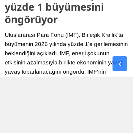
yüzde 1 büyümesini
öngörüyor
Uluslararası Para Fonu (IMF), Birleşik Krallık'ta
büyümenin 2026 yılında yüzde 1'e gerilemesinin
beklendiğini açıkladı. IMF, enerji şokunun
etkisinin azalmasıyla birlikte ekonominin yavaş
yavaş toparlanacağını öngördü. IMF'nin
raporuna göre, Birleşik Krallık ekonomisi,
sonraki yıllarda istikrarlı bir toparlanma süreci
yaşayabilir.
Yayınlanma
Nur Duman
16 Temmuz 2026 - 22:37