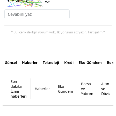
* Bu içerik ile ilgili yorum yok, ilk yorumu siz yazın, tartışalım *
Güncel
Haberler
Teknoloji
Kredi
Eko Gündem
Bors
Son
Borsa
Altın
dakika
Eko
Haberler
ve
ve
İzmir
Gündem
Yatırım
Döviz
haberleri