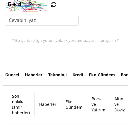
* Bu içerik ile ilgili yorum yok, ilk yorumu siz yazın, tartışalım *
Güncel
Haberler
Teknoloji
Kredi
Eko Gündem
Bors
Son
Borsa
Altın
dakika
Eko
Haberler
ve
ve
İzmir
Gündem
Yatırım
Döviz
haberleri