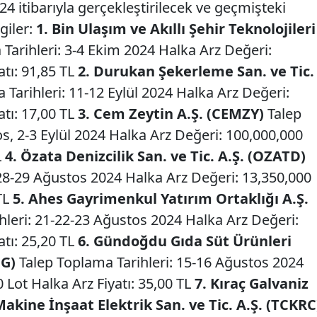
24 itibarıyla gerçekleştirilecek ve geçmişteki
lgiler:
1. Bin Ulaşım ve Akıllı Şehir Teknolojileri
Tarihleri: 3-4 Ekim 2024 Halka Arz Değeri:
atı: 91,85 TL
2. Durukan Şekerleme San. ve Tic.
Tarihleri: 11-12 Eylül 2024 Halka Arz Değeri:
atı: 17,00 TL
3. Cem Zeytin A.Ş. (CEMZY)
Talep
s, 2-3 Eylül 2024 Halka Arz Değeri: 100,000,000
L
4. Özata Denizcilik San. ve Tic. A.Ş. (OZATD)
-28-29 Ağustos 2024 Halka Arz Değeri: 13,350,000
 TL
5. Ahes Gayrimenkul Yatırım Ortaklığı A.Ş.
hleri: 21-22-23 Ağustos 2024 Halka Arz Değeri:
atı: 25,20 TL
6. Gündoğdu Gıda Süt Ürünleri
DG)
Talep Toplama Tarihleri: 15-16 Ağustos 2024
 Lot Halka Arz Fiyatı: 35,00 TL
7. Kıraç Galvaniz
kine İnşaat Elektrik San. ve Tic. A.Ş. (TCKRC