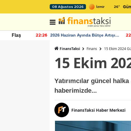
26
°
08 Ağustos 2026
Gün
r seviyesinin
2026 Haziran Ayında Bütçe Artışı
Flaş
22:26
22
Yaşandı
FinansTaksi
Finans
15 Ekim 2024 Gü
15 Ekim 20
Yatırımcılar güncel halka
haberimizde...
FinansTaksi Haber Merkezi