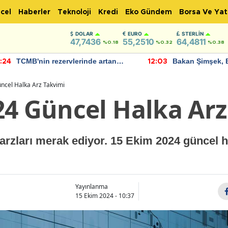
cel
Haberler
Teknoloji
Kredi
Eko Gündem
Borsa Ve Yat
DOLAR
EURO
STERLIN
47,7436
55,2510
64,4811
%0.18
%0.32
%0.38
TCMB'nin rezervlerinde artan
Bakan Şimşek, 
:24
12:03
momentum devam ediyor
için umut verici
bulundu
ncel Halka Arz Takvimi
24 Güncel Halka Arz
 arzları merak ediyor. 15 Ekim 2024 güncel h
Yayınlanma
15 Ekim 2024 - 10:37