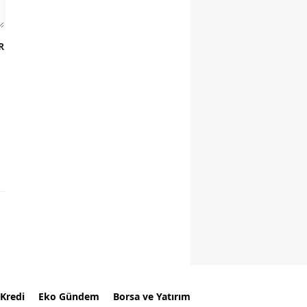
R
Kredi
Eko Gündem
Borsa ve Yatırım