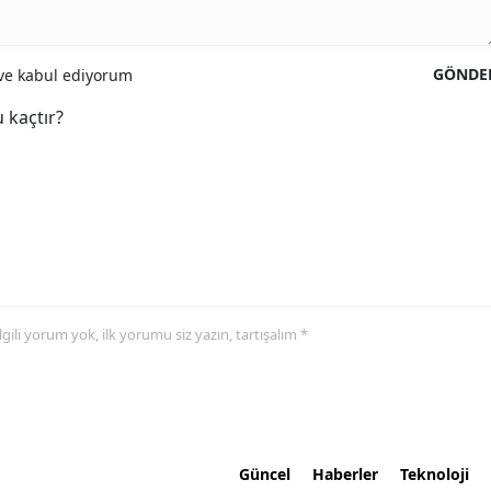
GÖNDE
e kabul ediyorum
 kaçtır?
 ilgili yorum yok, ilk yorumu siz yazın, tartışalım *
Güncel
Haberler
Teknoloji