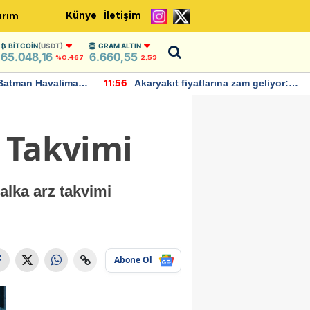
Künye
İletişim
ırım
BITCOIN
(USDT)
GRAM ALTIN
65.048,16
6.660,55
%0.467
2,59
Batman Havalimanı
Akaryakıt fiyatlarına zam geliyor:
11:56
 açıklamalarda
Yeni tarih açıklandı
 Takvimi
alka arz takvimi
Abone Ol