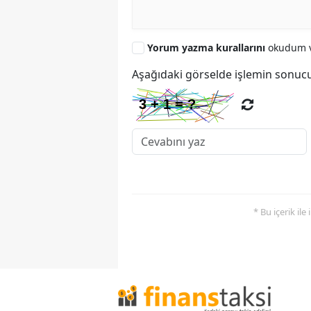
Yorum yazma kurallarını
okudum v
Aşağıdaki görselde işlemin sonucu
* Bu içerik ile