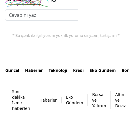
* Bu içerik ile ilgili yorum yok, ilk yorumu siz yazın, tartışalım *
Güncel
Haberler
Teknoloji
Kredi
Eko Gündem
Bors
Son
Borsa
Altın
dakika
Eko
Haberler
ve
ve
İzmir
Gündem
Yatırım
Döviz
haberleri