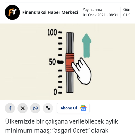
Yayınlanma
Günce
FinansTaksi Haber Merkezi
01 Ocak 2021 - 08:31
01 Oca
Abone Ol
Ülkemizde bir çalışana verilebilecek aylık
minimum maaş; “asgari ücret” olarak