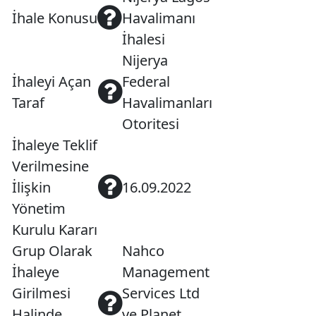
İhale Konusu
Havalimanı
İhalesi
Nijerya
İhaleyi Açan
Federal
Taraf
Havalimanları
Otoritesi
İhaleye Teklif
Verilmesine
İlişkin
16.09.2022
Yönetim
Kurulu Kararı
Grup Olarak
Nahco
İhaleye
Management
Girilmesi
Services Ltd
Halinde
ve Planet