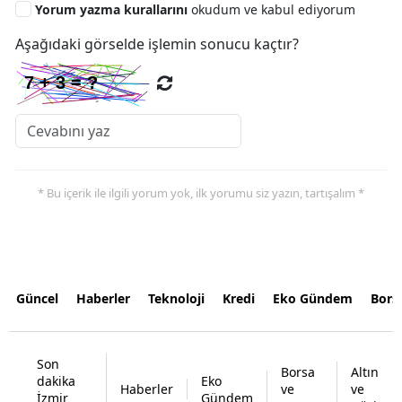
Yorum yazma kurallarını
okudum ve kabul ediyorum
Aşağıdaki görselde işlemin sonucu kaçtır?
* Bu içerik ile ilgili yorum yok, ilk yorumu siz yazın, tartışalım *
Güncel
Haberler
Teknoloji
Kredi
Eko Gündem
Bors
Son
Borsa
Altın
dakika
Eko
Haberler
ve
ve
İzmir
Gündem