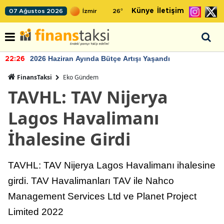
Künye
İletişim
07 Ağustos 2026
26
°
2026 Haziran Ayında Bütçe Artışı Yaşandı
22:26
FinansTaksi
Eko Gündem
TAVHL: TAV Nijerya
Lagos Havalimanı
İhalesine Girdi
TAVHL: TAV Nijerya Lagos Havalimanı ihalesine
girdi. TAV Havalimanları TAV ile Nahco
Management Services Ltd ve Planet Project
Limited 2022