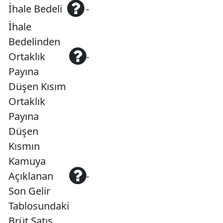
İhale Bedeli
-
İhale
Bedelinden
Ortaklık
-
Payına
Düşen Kısım
Ortaklık
Payına
Düşen
Kısmın
Kamuya
Açıklanan
-
Son Gelir
Tablosundaki
Brüt Satış