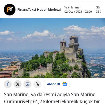
Yayınlanma
Günce
FinansTaksi Haber Merkezi
02 Ocak 2021 - 02:00
02 Oca
Abone Ol
San Marino, ya da resmi adıyla San Marino
Cumhuriyeti; 61,2 kilometrekarelik küçük bir