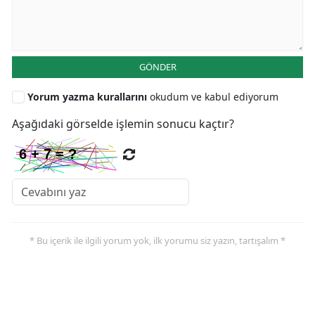
GÖNDER
Yorum yazma kurallarını
okudum ve kabul ediyorum
Aşağıdaki görselde işlemin sonucu kaçtır?
* Bu içerik ile ilgili yorum yok, ilk yorumu siz yazın, tartışalım *