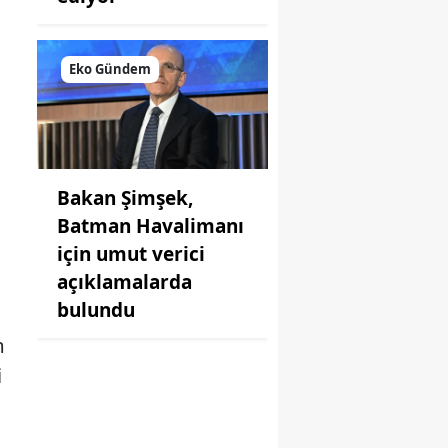
Eko Gündem
Bakan Şimşek,
Batman Havalimanı
için umut verici
açıklamalarda
bulundu
m
i