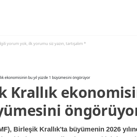
 ilgili yorum yok, ilk yorumu siz yazın, tartışalım *
allık ekonomisinin bu yıl yüzde 1 büyümesini öngörüyor
ik Krallık ekonomisi
yümesini öngörüyo
MF), Birleşik Krallık'ta büyümenin 2026 yılı