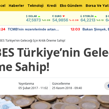
cel
Haberler
Teknoloji
Kredi
Eko Gündem
Borsa Ve Yat
DOLAR
EURO
STERLIN
47,5973
54,9856
64,2213
6
%0.05
%-0.08
%0.13
TCMB'nin rezervlerinde artan
Bakan Şimşek, 
:24
12:03
momentum devam ediyor
için umut verici
bulundu
ES Türkiye’nin Geleceği İçin Kritik Öneme Sahip!
S Türkiye’nin Gele
me Sahip!
Yayınlanma
Güncellenme
05 Şubat 2017 - 11:02
25 Kasım 2018 - 09:40