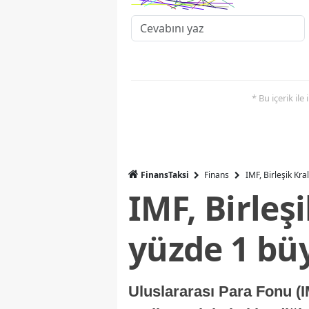
* Bu içerik ile
FinansTaksi
Finans
IMF, Birleşik Kr
IMF, Birleş
yüzde 1 bü
Uluslararası Para Fonu (I