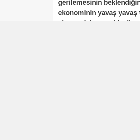
gerilemesinin beklendiğini
ekonominin yavaş yavaş t
ekonomisi, sonraki yıllard
Nur Duman