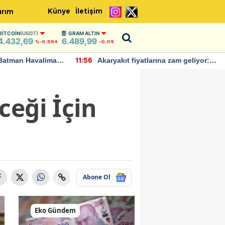
Künye
İletişim
ırım
BITCOIN
(USDT)
GRAM ALTIN
4.432,69
6.489,99
%-0.554
-0,09
Batman Havalimanı
Akaryakıt fiyatlarına zam geliyor:
11:56
 açıklamalarda
Yeni tarih açıklandı
ceği İçin
Abone Ol
Eko Gündem