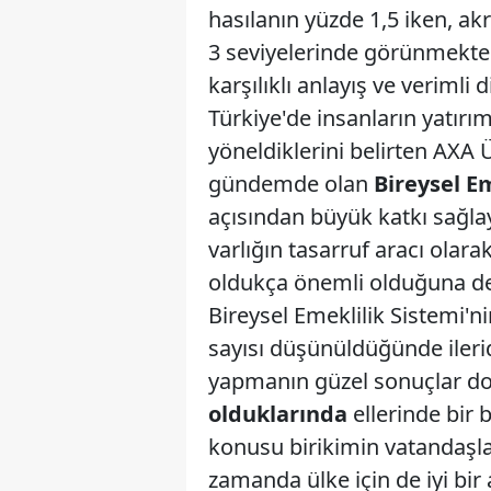
hasılanın yüzde 1,5 iken, a
3 seviyelerinde görünmekted
karşılıklı anlayış ve verimli
Türkiye'de insanların yatırı
yöneldiklerini belirten AXA
gündemde olan
Bireysel Em
açısından büyük katkı sağlay
varlığın tasarruf aracı olar
oldukça önemli olduğuna de
Bireysel Emeklilik Sistemi'n
sayısı düşünüldüğünde ilerid
yapmanın güzel sonuçlar doğu
olduklarında
ellerinde bir 
konusu birikimin vatandaşlar 
zamanda ülke için de iyi bir 