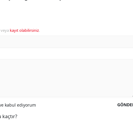
veya
kayıt olabilirsiniz
.
GÖNDE
e kabul ediyorum
 kaçtır?