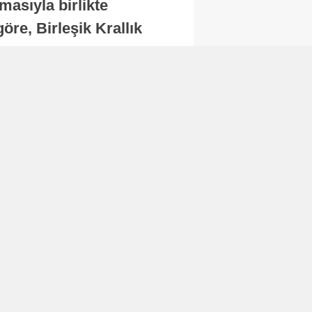
masıyla birlikte
re, Birleşik Krallık
.
Abone Ol
Finans
Bitcoin, 65 bin dolar
seviyesinin altına
düştü...