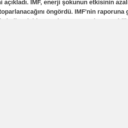
 açıkladı. IMF, enerji şokunun etkisinin azal
oparlanacağını öngördü. IMF'nin raporuna gö
a istikrarlı bir toparlanma süreci yaşayabilir
Yayınlanma
16 Temmuz 2026 - 22:37