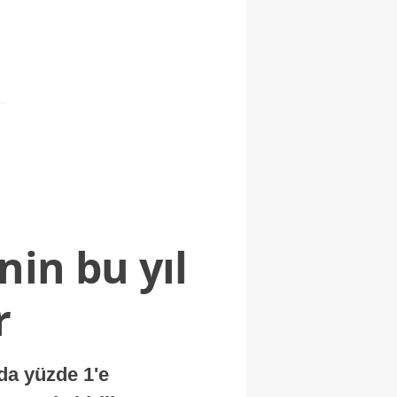
nin bu yıl
r
nda yüzde 1'e