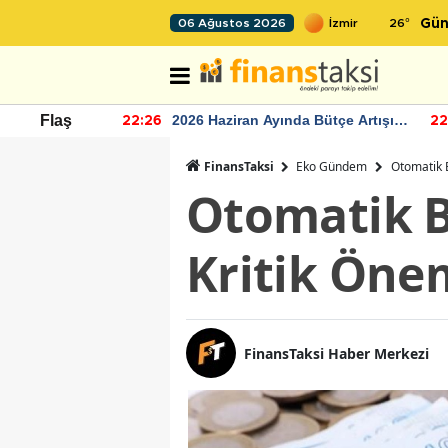
26
°
06 Ağustos 2026
Gün
r seviyesinin
2026 Haziran Ayında Bütçe Artışı
Flaş
22:26
22
Yaşandı
FinansTaksi
Eko Gündem
Otomatik B
Otomatik BE
Kritik Öne
FinansTaksi Haber Merkezi