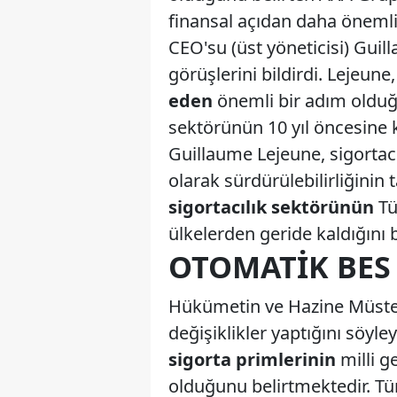
finansal açıdan daha önemli 
CEO'su (üst yöneticisi) Guil
görüşlerini bildirdi. Lejeune
eden
önemli bir adım olduğu
sektörünün 10 yıl öncesine 
Guillaume Lejeune, sigortacı
olarak sürdürülebilirliğinin t
sigortacılık sektörünün
Tü
ülkelerden geride kaldığını 
OTOMATIK BES
Hükümetin ve Hazine Müsteşa
değişiklikler yaptığını söyl
sigorta primlerinin
milli g
olduğunu belirtmektedir. Tür