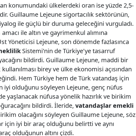
kran konumundaki ülkelerdeki oran ise yüzde 2,5-
ir. Guillaume Lejeune sigortacılık sektörünün,
 diyalog ile güçlü bir duruma geleceğini vurguladı.
m amacı ile altın ve gayrimenkul alımına
 Üst Yöneticisi Lejeune, son dönemde fazlasınca
eklilik
Sistemi'nin de Türkiye'ye tasarruf
acağını bildirdi. Guillaume Lejeune, maddi bir
ak kullanılması birey ve ülke ekonomisi açısından
ğindi. Hem Türkiye hem de Türk vatandaş için
in iyi olduğunu söyleyen Lejeune, genç nüfus
e yaşlanacak nüfusa yönelik hazırlık ve birikim
racağını bildirdi. İleride,
vatandaşlar emekli
birikim olacağını söyleyen Guillaume Lejeune, söz
için iyi bir araç olduğunu belirtti ve aynı
araç olduğunun altını çizdi.