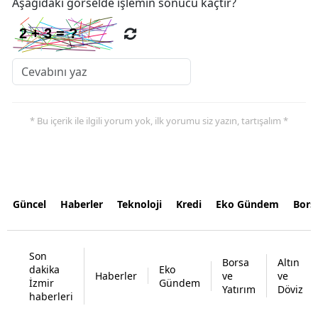
Aşağıdaki görselde işlemin sonucu kaçtır?
* Bu içerik ile ilgili yorum yok, ilk yorumu siz yazın, tartışalım *
Güncel
Haberler
Teknoloji
Kredi
Eko Gündem
Bors
Son
Borsa
Altın
dakika
Eko
Haberler
ve
ve
İzmir
Gündem
Yatırım
Döviz
haberleri