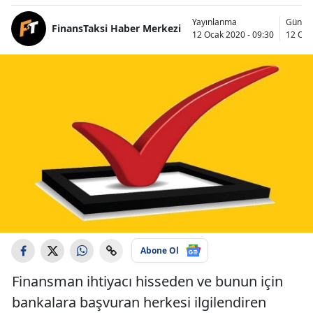
Yayınlanma
Günce
FinansTaksi Haber Merkezi
12 Ocak 2020 - 09:30
12 Oca
Abone Ol
Finansman ihtiyacı hisseden ve bunun için
bankalara başvuran herkesi ilgilendiren