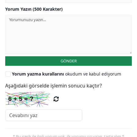
Yorum Yazın (500 Karakter)
GÖNDER
Yorum yazma kurallarını
okudum ve kabul ediyorum
Aşağıdaki görselde işlemin sonucu kaçtır?
* Bu içerik ile ilgili yorum yok, ilk yorumu siz yazın, tartışalım *