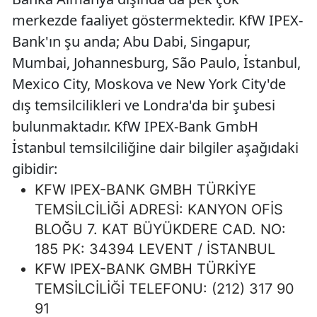
merkezde faaliyet göstermektedir. KfW IPEX-
Bank'ın şu anda; Abu Dabi, Singapur,
Mumbai, Johannesburg, São Paulo, İstanbul,
Mexico City, Moskova ve New York City'de
dış temsilcilikleri ve Londra'da bir şubesi
bulunmaktadır. KfW IPEX-Bank GmbH
İstanbul temsilciliğine dair bilgiler aşağıdaki
gibidir:
KFW IPEX-BANK GMBH TÜRKİYE
TEMSİLCİLİĞİ ADRESİ: KANYON OFİS
BLOĞU 7. KAT BÜYÜKDERE CAD. NO:
185 PK: 34394 LEVENT / İSTANBUL
KFW IPEX-BANK GMBH TÜRKİYE
TEMSİLCİLİĞİ TELEFONU: (212) 317 90
91