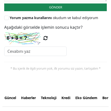
GÖNDER
Yorum yazma kurallarını
okudum ve kabul ediyorum
Aşağıdaki görselde işlemin sonucu kaçtır?
* Bu içerik ile ilgili yorum yok, ilk yorumu siz yazın, tartışalım *
Güncel
Haberler
Teknoloji
Kredi
Eko Gündem
Bors