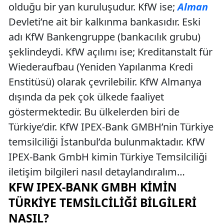
olduğu bir yan kuruluşudur. KfW ise;
Alman
Devleti’ne ait bir kalkınma bankasıdır. Eski
adı KfW Bankengruppe (bankacılık grubu)
şeklindeydi. KfW açılımı ise; Kreditanstalt für
Wiederaufbau (Yeniden Yapılanma Kredi
Enstitüsü) olarak çevrilebilir. KfW Almanya
dışında da pek çok ülkede faaliyet
göstermektedir. Bu ülkelerden biri de
Türkiye’dir. KfW IPEX-Bank GMBH’nin Türkiye
temsilciliği İstanbul’da bulunmaktadır. KfW
IPEX-Bank GmbH kimin Türkiye Temsilciliği
iletişim bilgileri nasıl detaylandıralım…
KFW IPEX-BANK GMBH KIMIN
TÜRKIYE TEMSILCILIĞI BILGILERI
NASIL?