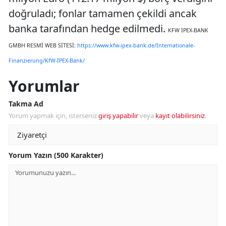
doğruladı; fonlar tamamen çekildi ancak
banka tarafından hedge edilmedi.
KFW IPEX-BANK
GMBH RESMİ WEB SİTESİ:
https://www.kfw-ipex-bank.de/Internationale-
Finanzierung/KfW-IPEX-Bank/
Yorumlar
Takma Ad
Yorum yapmak için, isterseniz
giriş yapabilir
veya
kayıt olabilirsiniz
.
Yorum Yazın (500 Karakter)