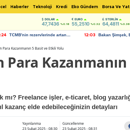
cel
Haberler
Teknoloji
Kredi
Eko Gündem
Borsa Ve Yat
DOLAR
EURO
STERLIN
47,7436
55,2510
64,4811
%0.18
%0.32
%0.38
TCMB'nin rezervlerinde artan
Bakan Şimşek, 
:24
12:03
momentum devam ediyor
için umut verici
bulundu
n Para Kazanmanın 5 Basit ve Etkili Yolu
n Para Kazanmanın 
mı? Freelance işler, e-ticaret, blog yazarlığ
ıl kazanç elde edebileceğinizin detayları
Yayınlanma
Güncellenme
23 Şubat 2025 - 08:30
23 Şubat 2025 - 08:31