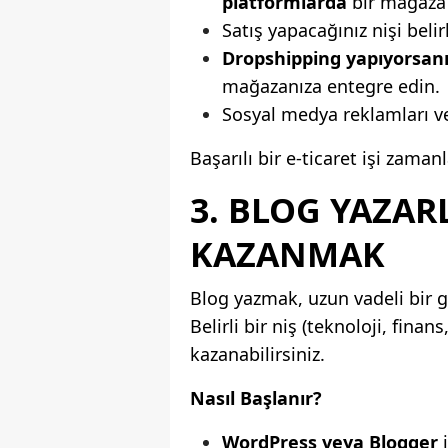
platformlarda
bir mağaza 
Satış yapacağınız nişi belir
Dropshipping yapıyorsan
mağazanıza entegre edin.
Sosyal medya reklamları ve
Başarılı bir e-ticaret işi zamanl
3.
BLOG
YAZARL
KAZANMAK
Blog yazmak, uzun vadeli bir g
Belirli bir niş (teknoloji, finan
kazanabilirsiniz.
Nasıl Başlanır?
WordPress
veya Blogger
i