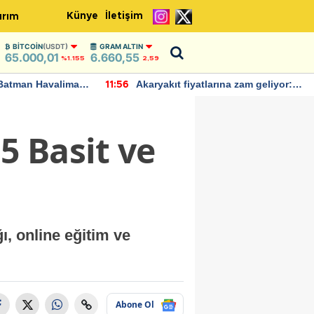
Künye
İletişim
ırım
BITCOIN
(USDT)
GRAM ALTIN
65.000,01
6.660,55
%1.155
2,59
Batman Havalimanı
Akaryakıt fiyatlarına zam geliyor:
11:56
 açıklamalarda
Yeni tarih açıklandı
5 Basit ve
ı, online eğitim ve
Abone Ol