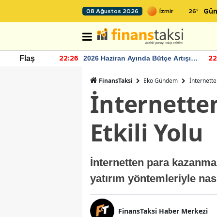
26
°
08 Ağustos 2026
Gün
r seviyesinin
2026 Haziran Ayında Bütçe Artışı
Flaş
22:26
22
Yaşandı
FinansTaksi
Eko Gündem
İnternette
İnternette
Etkili Yolu
İnternetten para kazanmak 
yatırım yöntemleriyle nas
FinansTaksi Haber Merkezi