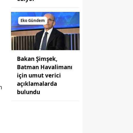
Eko Gündem
Bakan Şimşek,
Batman Havalimanı
için umut verici
açıklamalarda
n
bulundu