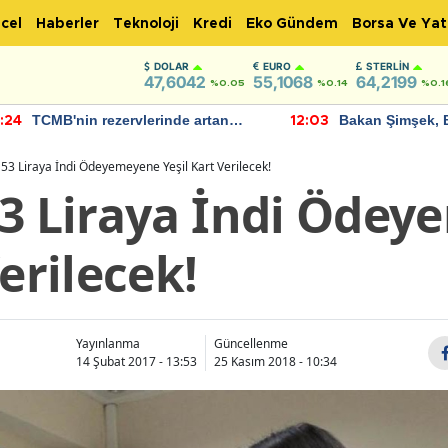
cel
Haberler
Teknoloji
Kredi
Eko Gündem
Borsa Ve Yat
DOLAR
EURO
STERLIN
47,6042
55,1068
64,2199
%0.05
%0.14
%0.1
TCMB'nin rezervlerinde artan
Bakan Şimşek, 
:24
12:03
momentum devam ediyor
için umut verici
bulundu
53 Liraya İndi Ödeyemeyene Yeşil Kart Verilecek!
53 Liraya İndi Öde
Verilecek!
Yayınlanma
Güncellenme
14 Şubat 2017 - 13:53
25 Kasım 2018 - 10:34