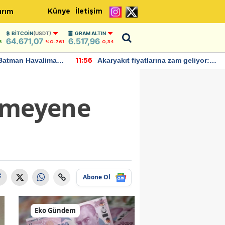
Künye
İletişim
ırım
BITCOIN
(USDT)
GRAM ALTIN
64.671,07
6.517,96
6
%0.761
0,34
Batman Havalimanı
Akaryakıt fiyatlarına zam geliyor:
11:56
 açıklamalarda
Yeni tarih açıklandı
yemeyene
Abone Ol
Eko Gündem