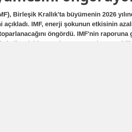
MF), Birleşik Krallık'ta büyümenin 2026 yılı
 açıkladı. IMF, enerji şokunun etkisinin azal
oparlanacağını öngördü. IMF'nin raporuna gö
a istikrarlı bir toparlanma süreci yaşayabilir
Yayınlanma
16 Temmuz 2026 - 22:37