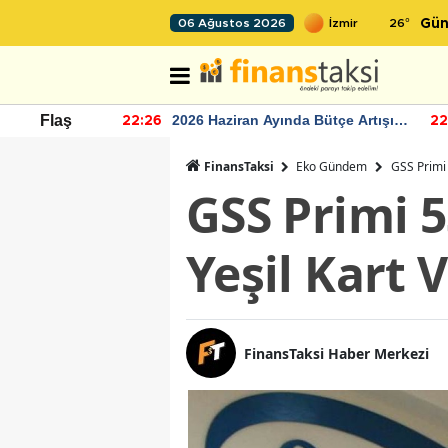
26
°
06 Ağustos 2026
Gün
r seviyesinin
2026 Haziran Ayında Bütçe Artışı
Flaş
22:26
22
Yaşandı
FinansTaksi
Eko Gündem
GSS Primi 
GSS Primi 
Yeşil Kart 
FinansTaksi Haber Merkezi