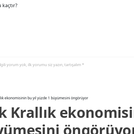
 kaçtır?
 ilgili yorum yok, ilk yorumu siz yazın, tartışalım *
allık ekonomisinin bu yıl yüzde 1 büyümesini öngörüyor
ik Krallık ekonomisi
yümesini öngörüyo