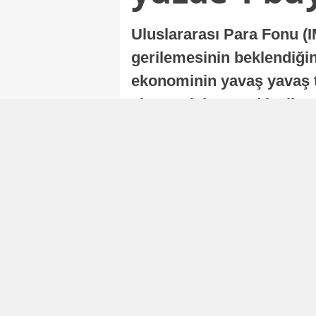
Uluslararası Para Fonu (I
gerilemesinin beklendiğini
ekonominin yavaş yavaş t
ekonomisi, sonraki yıllard
Nur Duman