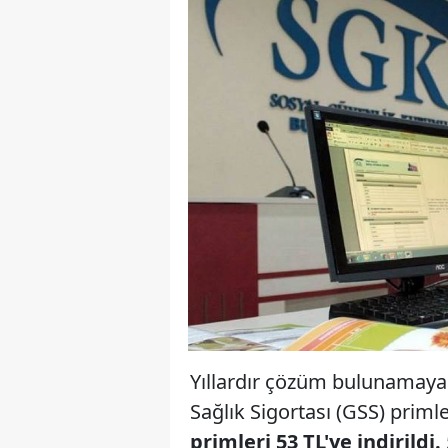
Yıllardır çözüm bulunamayan
Sağlık Sigortası (GSS) priml
primleri 53 TL'ye indirildi.