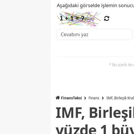
Aşağıdaki görselde işlemin sonucu
* Bu içerik ile
FinansTaksi
Finans
IMF, Birleşik Kr
IMF, Birleş
yüzde 1 bü