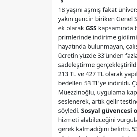
18 yaşını aşmış fakat üniver
yakın gencin biriken Genel S
ek olarak
GSS
kapsamında bu
primlerinde indirime gidilm
hayatında bulunmayan, çalışm
ücretin yüzde 33'ünden fazl
sadeleştirme gerçekleştirild
213 TL ve 427 TL olarak yap
bedelleri 53 TL'ye indirildi
Müezzinoğlu, uygulama kaps
seslenerek, artık gelir testi
söyledi.
Sosyal güvencesi 
hizmeti alabileceğini vurgul
gerek kalmadığını belirtti. 