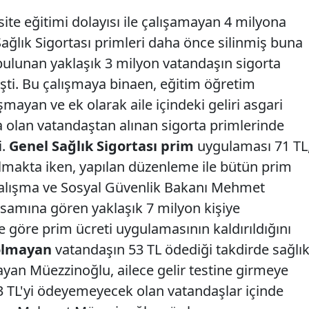
site eğitimi dolayısı ile çalışamayan 4 milyona
ağlık Sigortası primleri daha önce silinmiş buna
lunan yaklaşık 3 milyon vatandaşın sigorta
işti. Bu çalışmaya binaen, eğitim öğretim
ayan ve ek olarak aile içindeki geliri asgari
a olan vatandaştan alınan sigorta primlerinde
i.
Genel Sağlık Sigortası prim
uygulaması 71 TL
ılmakta iken, yapılan düzenleme ile bütün prim
. Çalışma ve Sosyal Güvenlik Bakanı Mehmet
amına gören yaklaşık 7 milyon kişiye
ne göre prim ücreti uygulamasının kaldırıldığını
olmayan
vatandaşın 53 TL ödediği takdirde sağlı
ayan Müezzinoğlu, ailece gelir testine girmeye
53 TL'yi ödeyemeyecek olan vatandaşlar içinde