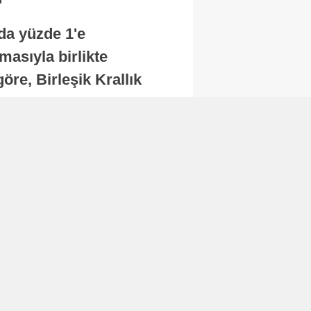
nda yüzde 1'e
masıyla birlikte
re, Birleşik Krallık
.
Abone Ol