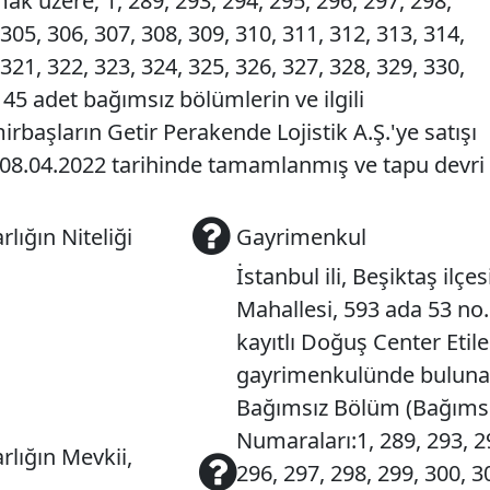
k üzere; 1, 289, 293, 294, 295, 296, 297, 298,
 305, 306, 307, 308, 309, 310, 311, 312, 313, 314,
 321, 322, 323, 324, 325, 326, 327, 328, 329, 330,
 45 adet bağımsız bölümlerin ve ilgili
başların Getir Perakende Lojistik A.Ş.'ye satışı
 08.04.2022 tarihinde tamamlanmış ve tapu devri
lığın Niteliği
Gayrimenkul
İstanbul ili, Beşiktaş ilçe
Mahallesi, 593 ada 53 no.
kayıtlı Doğuş Center Etile
gayrimenkulünde buluna
Bağımsız Bölüm (Bağıms
Numaraları:1, 289, 293, 2
lığın Mevkii,
296, 297, 298, 299, 300, 3