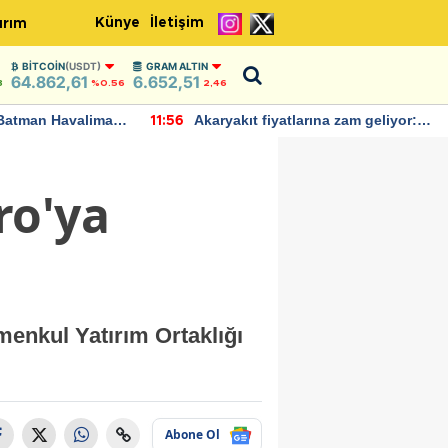
Künye
İletişim
ırım
BITCOIN
(USDT)
GRAM ALTIN
64.862,61
6.652,51
8
%0.56
2,46
Batman Havalimanı
Akaryakıt fiyatlarına zam geliyor:
11:56
 açıklamalarda
Yeni tarih açıklandı
ro'ya
enkul Yatırım Ortaklığı
Abone Ol