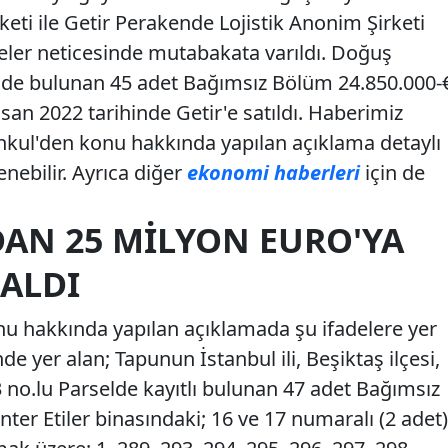
keti ile Getir Perakende Lojistik Anonim Şirketi
ler neticesinde mutabakata varıldı. Doğuş
nde bulunan 45 adet Bağımsız Bölüm 24.850.000-
san 2022 tarihinde Getir'e satıldı. Haberimiz
ul'den konu hakkında yapılan açıklama detaylı
enebilir. Ayrıca diğer
ekonomi haberleri
için de
DAN 25 MILYON EURO'YA
ALDI
 hakkında yapılan açıklamada şu ifadelere yer
nde yer alan; Tapunun İstanbul ili, Beşiktaş ilçesi,
 no.lu Parselde kayıtlı bulunan 47 adet Bağımsız
r Etiler binasındaki; 16 ve 17 numaralı (2 adet)