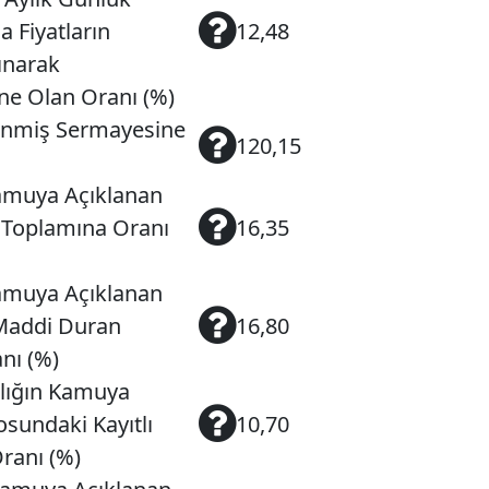
a Fiyatların
12,48
ınarak
ne Olan Oranı (%)
denmiş Sermayesine
120,15
Kamuya Açıklanan
f Toplamına Oranı
16,35
Kamuya Açıklanan
 Maddi Duran
16,80
nı (%)
klığın Kamuya
osundaki Kayıtlı
10,70
ranı (%)