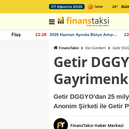
26
°
07 Ağustos 2026
Gün
r seviyesinin
2026 Haziran Ayında Bütçe Artışı
Flaş
22:26
22
Yaşandı
FinansTaksi
Eko Gündem
Getir DGG
Getir DGGY
Gayrimenku
Getir DGGYO'dan 25 milyo
Anonim Şirketi ile Getir 
FinansTaksi Haber Merkezi