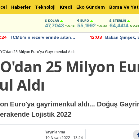
cel
Haberler
Teknoloji
Kredi
Eko Gündem
Borsa Ve Yat
DOLAR
EURO
STERLIN
47,7043
55,1992
64,4414
%0.15
%0.33
%0.3
TCMB'nin rezervlerinde artan
Bakan Şimşek, 
:24
12:03
momentum devam ediyor
için umut verici
bulundu
YO'dan 25 Milyon Euro'ya Gayrimenkul Aldı
O'dan 25 Milyon Eu
l Aldı
n Euro'ya gayrimenkul aldı... Doğuş Gayrim
Perakende Lojistik 2022
Yayınlanma
10 Nisan 2022 - 13:24