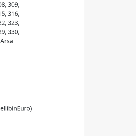
08, 309,
15, 316,
22, 323,
29, 330,
/ Arsa
2
ellibinEuro)