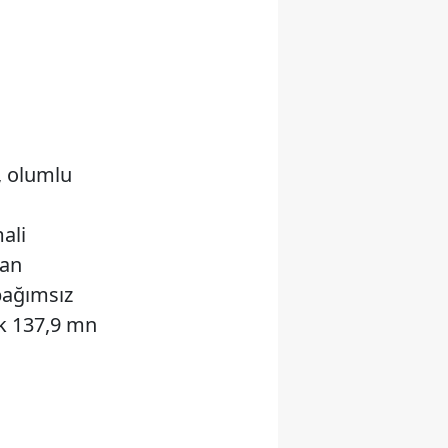
r, olumlu
mali
lan
bağımsız
ık 137,9 mn