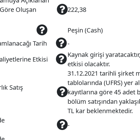
 Kamuya Açıklanan
a Göre Oluşan
222,38
Peşin (Cash)
mlanacağı Tarih
-
Kaynak girişi yaratacaktı
liyetlerine Etkisi
etkisi olacaktır.
31.12.2021 tarihli şirket 
tablolarında (UFRS) yer a
lık Satış
kayıtlarına göre 45 adet 
bölüm satışından yaklaş
TL kar beklenmektedir.
de
-
de