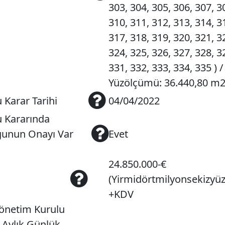
303, 304, 305, 306, 307, 3
310, 311, 312, 313, 314, 3
317, 318, 319, 320, 321, 3
324, 325, 326, 327, 328, 3
331, 332, 333, 334, 335 ) 
Yüzölçümü: 36.440,80 m
 Karar Tarihi
04/04/2022
u Kararında
ğunun Onayı Var
Evet
24.850.000-€
(Yirmidörtmilyonsekizyüz
+KDV
Yönetim Kurulu
ı Aylık Günlük