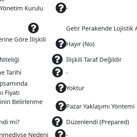
n Yönetim Kurulu
-
Getir Perakende Lojistik 
ine Göre İlişkili
Hayır (No)
Niteliği
İlişkili Taraf Değildir
e Tarihi
-
Kapsamında
Yoktur
ı Fiyatı
inin Belirlenme
Pazar Yaklaşımı Yöntemi
ndi mi?
Düzenlendi (Prepared)
nmediyse Nedeni
-