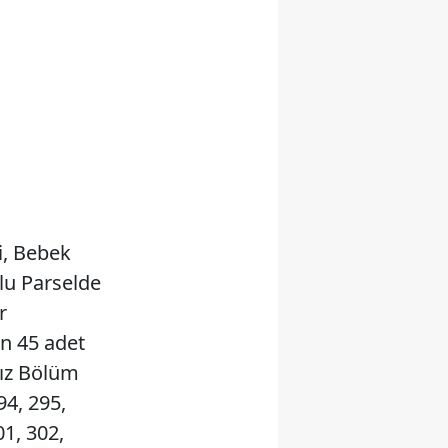
si, Bebek
lu Parselde
r
n 45 adet
ız Bölüm
94, 295,
01, 302,