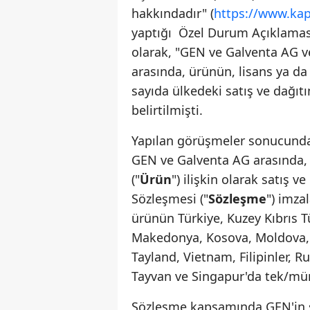
hakkındadır" (
https://www.kap.
yaptığı Özel Durum Açıklaması'
olarak, "GEN ve Galventa AG v
arasında, ürünün, lisans ya da
sayıda ülkedeki satış ve dağıt
belirtilmişti.
Yapılan görüşmeler sonucunda,
GEN ve Galventa AG arasında, 
("
Ürün
") ilişkin olarak satış 
Sözleşmesi ("
Sözleşme
") imza
ürünün Türkiye, Kuzey Kıbrıs T
Makedonya, Kosova, Moldova, 
Tayland, Vietnam, Filipinler, 
Tayvan ve Singapur'da tek/münha
Sözleşme kapsamında GEN'in s