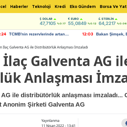
cel
Haberler
Teknoloji
Kredi
Eko Gündem
Borsa Ve Yat
DOLAR
EURO
STERLIN
47,7105
55,0849
64,2217
%0.17
%0.12
%0.06
TCMB'nin rezervlerinde artan
Bakan Şimşek, 
:24
12:03
momentum devam ediyor
için umut verici
bulundu
 İlaç Galventa AG ile Distribütörlük Anlaşması İmzaladı
İlaç Galventa AG il
rlük Anlaşması İmza
AG ile distribütörlük anlaşması imzaladı... 
et Anonim Şirketi Galventa AG
Yayınlanma
11 Nisan 2022 - 13:41