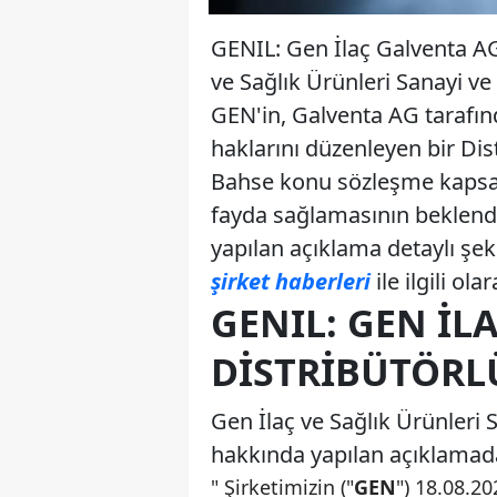
GENIL: Gen İlaç Galventa AG 
ve Sağlık Ürünleri Sanayi ve
GEN'in, Galventa AG tarafınd
haklarını düzenleyen bir Di
Bahse konu sözleşme kapsa
fayda sağlamasının beklendi
yapılan açıklama detaylı şeki
şirket haberleri
ile ilgili ola
GENIL: GEN İL
DISTRIBÜTÖRL
Gen İlaç ve Sağlık Ürünleri
hakkında yapılan açıklamada 
" Şirketimizin ("
GEN
") 18.08.20