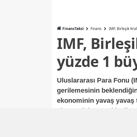
FinansTaksi
Finans
IMF, Birleşik Kr
IMF, Birleş
yüzde 1 bü
Uluslararası Para Fonu (I
gerilemesinin beklendiğini
ekonominin yavaş yavaş t
ekonomisi, sonraki yıllard
Nur Duman