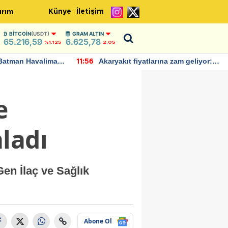
Künye
İletişim
ırım
BITCOIN
(USDT)
GRAM ALTIN
65.216,59
6.625,78
%1.125
2,05
Batman Havalimanı
Akaryakıt fiyatlarına zam geliyor:
11:56
 açıklamalarda
Yeni tarih açıklandı
e
ladı
Gen İlaç ve Sağlık
Abone Ol