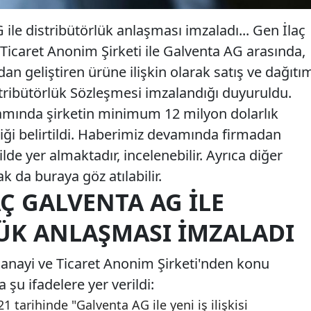
ile distribütörlük anlaşması imzaladı... Gen İlaç
 Ticaret Anonim Şirketi ile Galventa AG arasında,
an geliştiren ürüne ilişkin olarak satış ve dağıtı
stribütörlük Sözleşmesi imzalandığı duyuruldu.
mında şirketin minimum 12 milyon dolarlık
ği belirtildi. Haberimiz devamında firmadan
lde yer almaktadır, incelenebilir. Ayrıca diğer
rak da buraya göz atılabilir.
AÇ GALVENTA AG ILE
ÜK ANLAŞMASI İMZALADI
 Sanayi ve Ticaret Anonim Şirketi'nden konu
şu ifadelere yer verildi:
21 tarihinde "Galventa AG ile yeni iş ilişkisi