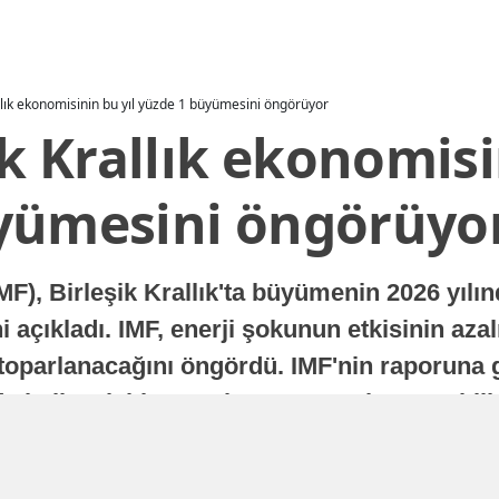
allık ekonomisinin bu yıl yüzde 1 büyümesini öngörüyor
ik Krallık ekonomisi
yümesini öngörüyo
MF), Birleşik Krallık'ta büyümenin 2026 yılı
 açıkladı. IMF, enerji şokunun etkisinin azal
oparlanacağını öngördü. IMF'nin raporuna gö
a istikrarlı bir toparlanma süreci yaşayabilir
Yayınlanma
16 Temmuz 2026 - 22:37