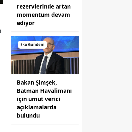
rezervlerinde artan
momentum devam
ediyor
m
Eko Gündem
Bakan Şimşek,
Batman Havalimanı
için umut verici
açıklamalarda
bulundu