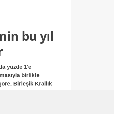
nin bu yıl
r
nda yüzde 1'e
masıyla birlikte
re, Birleşik Krallık
.
Abone Ol