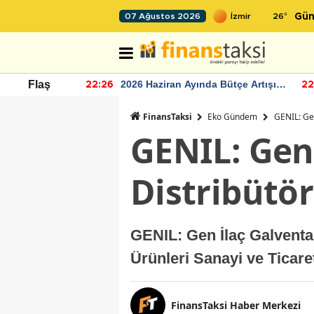
26
°
07 Ağustos 2026
Gün
r seviyesinin
2026 Haziran Ayında Bütçe Artışı
Flaş
22:26
22
Yaşandı
FinansTaksi
Eko Gündem
GENIL: Gen
GENIL: Gen 
Distribütö
GENIL: Gen İlaç Galventa 
Ürünleri Sanayi ve Ticar
FinansTaksi Haber Merkezi