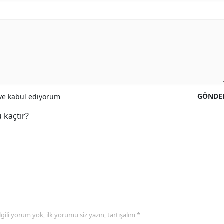
GÖNDE
e kabul ediyorum
 kaçtır?
 ilgili yorum yok, ilk yorumu siz yazın, tartışalım *