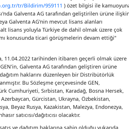
org.tr/tr/Bildirim/959111
) özet bilgisi ile kamuoyun
nda Galventa AG tarafından geliştirilen ürüne ilişki
eya Galventa AG'nin mevcut lisans alanları
 alt lisans yoluyla Türkiye de dahil olmak üzere çok
ımı konusunda ticari görüşmelerin devam ettiği"
 11.04.2022 tarihinden itibaren geçerli olmak üzere
GEN'in, Galventa AG tarafından geliştiren ürüne
ve dağıtım haklarını düzenleyen bir Distribütörlük
lanmıştır. Bu Sözleşme çerçevesinde GEN,
ürk Cumhuriyeti, Sırbistan, Karadağ, Bosna Hersek,
Azerbaycan, Gürcistan, Ukrayna, Özbekistan,
Rusya, Beyaz Rusya, Kazakistan, Malezya, Endonezya,
sır satıcısı/dağıtıcısı olacaktır.
atış ve dağıtım haklarına sahip olduğu yukarıda