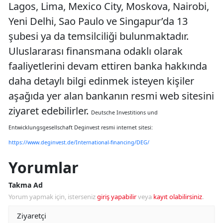
Lagos, Lima, Mexico City, Moskova, Nairobi,
Yeni Delhi, Sao Paulo ve Singapur’da 13
şubesi ya da temsilciliği bulunmaktadır.
Uluslararası finansmana odaklı olarak
faaliyetlerini devam ettiren banka hakkında
daha detaylı bilgi edinmek isteyen kişiler
aşağıda yer alan bankanın resmi web sitesini
ziyaret edebilirler.
Deutsche Investitions und
Entwicklungsgesellschaft Deginvest resmi internet sitesi:
https://www.deginvest.de/International-financing/DEG/
Yorumlar
Takma Ad
Yorum yapmak için, isterseniz
giriş yapabilir
veya
kayıt olabilirsiniz
.