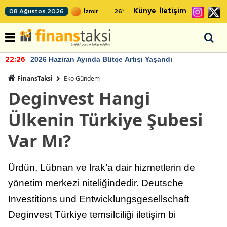
Künye
İletişim
08 Ağustos 2026
26
°
2026 Haziran Ayında Bütçe Artışı Yaşandı
22:26
FinansTaksi
Eko Gündem
Deginvest Hangi
Ülkenin Türkiye Şubesi
Var Mı?
Ürdün, Lübnan ve Irak’a dair hizmetlerin de
yönetim merkezi niteliğindedir. Deutsche
Investitions und Entwicklungsgesellschaft
Deginvest Türkiye temsilciliği iletişim bi