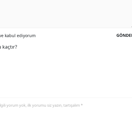
GÖNDE
e kabul ediyorum
 kaçtır?
 ilgili yorum yok, ilk yorumu siz yazın, tartışalım *