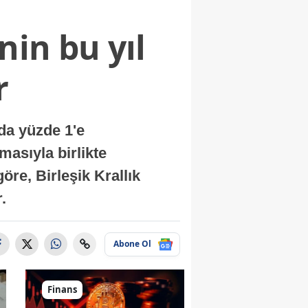
nin bu yıl
r
nda yüzde 1'e
masıyla birlikte
re, Birleşik Krallık
.
Abone Ol
Finans