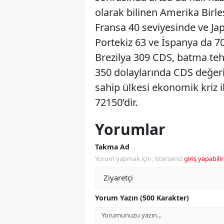
olarak bilinen Amerika Birleşi
Fransa 40 seviyesinde ve Ja
Portekiz 63 ve İspanya da 70
Brezilya 309 CDS, batma teh
350 dolaylarında CDS değer
sahip ülkesi ekonomik kriz i
72150’dir.
Yorumlar
Takma Ad
Yorum yapmak için, isterseniz
giriş yapabilir
Yorum Yazın (500 Karakter)