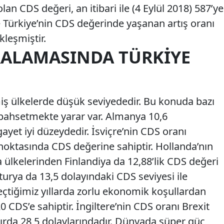
lan CDS değeri, an itibari ile (4 Eylül 2018) 587’ye
te Türkiye’nin CDS değerinde yaşanan artış oranı
leşmiştir.
RALAMASINDA TÜRKIYE
ş ülkelerde düşük seviyededir. Bu konuda bazı
 bahsetmekte yarar var. Almanya 10,6
ayet iyi düzeydedir. İsviçre’nin CDS oranı
 noktasında CDS değerine sahiptir. Hollanda’nın
a ülkelerinden Finlandiya da 12,88’lik CDS değeri
turya da 13,5 dolayındaki CDS seviyesi ile
eçtiğimiz yıllarda zorlu ekonomik koşullardan
CDS’e sahiptir. İngiltere’nin CDS oranı Brexit
zırda 28,5 dolaylarındadır. Dünyada süper güç