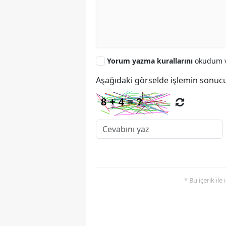
Yorum yazma kurallarını
okudum v
Aşağıdaki görselde işlemin sonucu
* Bu içerik ile