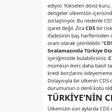
ediyor. Yükselen döviz kuru, p
dengeler ülkemizin içeris
zorlaştırıyor. Bu nedenle CD
işaret değil. Zira
CDS
bir ris
ifadesinin baş harflerinden 
oranı olarak çevrilebilir. “
CDS
Sıralamasında Türkiye Dü
içeriğimizde bulabilirsiniz.
C
mümkün iken; daha basit tabi
kredi borçlarını ödeyememe 
Dolayısıyla bir ülkenin CDS
durumunun o denli kötü old
TÜRKIYE’NIN C
Ülkemizin son aylarda CDS de