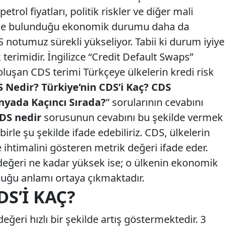
etrol fiyatları, politik riskler ve diğer mali
inde bulunduğu ekonomik durumu daha da
S notumuz sürekli yükseliyor. Tabii ki durum iyiye
k terimidir. İngilizce “Credit Default Swaps”
oluşan CDS terimi Türkçeye ülkelerin kredi risk
 Nedir? Türkiye’nin CDS’i Kaç? CDS
nyada Kaçıncı Sırada?
” sorularının cevabını
DS nedir
sorusunun cevabını bu şekilde vermek
rle şu şekilde ifade edebiliriz. CDS, ülkelerin
ihtimalini gösteren metrik değeri ifade eder.
 değeri ne kadar yüksek ise; o ülkenin ekonomik
uğu anlamı ortaya çıkmaktadır.
DS’I KAÇ?
ğeri hızlı bir şekilde artış göstermektedir. 3