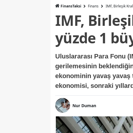
FinansTaksi
Finans
IMF, Birleşik Kr
IMF, Birleş
yüzde 1 bü
Uluslararası Para Fonu (I
gerilemesinin beklendiğini
ekonominin yavaş yavaş t
ekonomisi, sonraki yıllard
Nur Duman