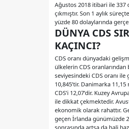
Ağustos 2018 itibari ile 337 o
çıkmıştır. Son 1 aylık süreç
yüzde 80 dolaylarında gerçek
DÜNYA CDS SI
KAÇINCI?
CDS oranı dünyadaki gelişmi
ülkelerin CDS oranlarından
seviyesindeki CDS oranı ile g
10,845’tir. Danimarka 11,15
CDS’i 12,07’dir. Kuzey Avrup
ile dikkat çekmektedir. Avus
ekonomik olarak rahattır. G
geçen İrlanda günümüzde 20 
sonrasında artsa da hali ha