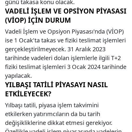
günü takasa konu olacak.
VADELI İŞLEM VE OPSIYON PIYASASI
(VİOP) İÇIN DURUM
Vadeli İşlem ve Opsiyon Piyasası'nda (VİOP)
ise 1 Ocak'ta takas ve fiziki teslimat işlemleri
gerçekleştirilmeyecek. 31 Aralık 2023
tarihinde vadeleri dolan işlemlerle ilgili T+2
fiziki teslimat işlemleri 3 Ocak 2024 tarihinde
yapılacak.
YILBAŞI TATILI PIYASAYI NASIL
ETKILEYECEK?
Yılbaşı tatili, piyasa işlem takvimini
etkilerken yatırımcıların da bu tarih
değişikliklerine dikkat etmesi gerekiyor.
Özellikle vadeli işlem piyasasında vadelerin