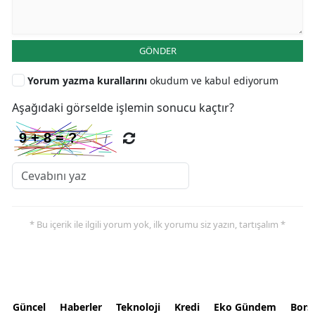
GÖNDER
Yorum yazma kurallarını
okudum ve kabul ediyorum
Aşağıdaki görselde işlemin sonucu kaçtır?
* Bu içerik ile ilgili yorum yok, ilk yorumu siz yazın, tartışalım *
Güncel
Haberler
Teknoloji
Kredi
Eko Gündem
Bors