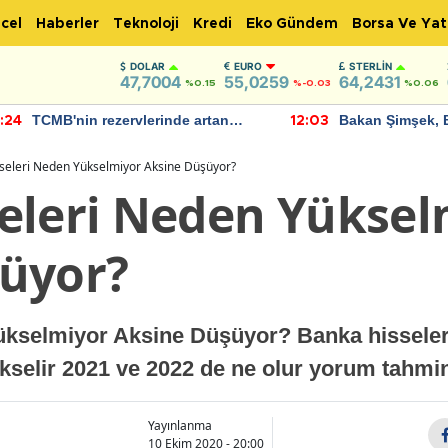
cel
Haberler
Teknoloji
Kredi
Eko Gündem
Borsa Ve Yat
DOLAR
EURO
STERLIN
47,7004
55,0259
64,2431
%0.15
%-0.03
%0.06
TCMB'nin rezervlerinde artan
Bakan Şimşek, 
:24
12:03
momentum devam ediyor
için umut verici
bulundu
seleri Neden Yükselmiyor Aksine Düşüyor?
eleri Neden Yüksel
üyor?
kselmiyor Aksine Düşüyor? Banka hisseleri
ükselir 2021 ve 2022 de ne olur yorum tahmi
Yayınlanma
10 Ekim 2020 - 20:00