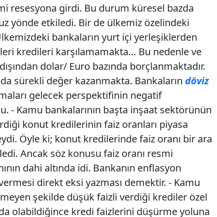
mi resesyona girdi. Bu durum küresel bazda
uz yönde etkiledi. Bir de ülkemiz özelindeki
Ülkemizdeki bankaların yurt içi yerleşiklerden
kleri kredileri karşılamamakta… Bu nedenle ve
rtdışından dolar/ Euro bazında borçlanmaktadır.
ında sürekli değer kazanmakta. Bankaların
döviz
nmaları gelecek perspektifinin negatif
. - Kamu bankalarının başta inşaat sektörünün
diği konut kredilerinin faiz oranları piyasa
di. Öyle ki; konut kredilerinde faiz oranı bir ara
iledi. Ancak söz konusu faiz oranı resmi
ının dahi altında idi. Bankanın enflasyon
i vermesi direkt eksi yazması demektir. - Kamu
şmeyen şekilde düşük faizli verdiği krediler özel
da olabildiğince kredi faizlerini düşürme yoluna