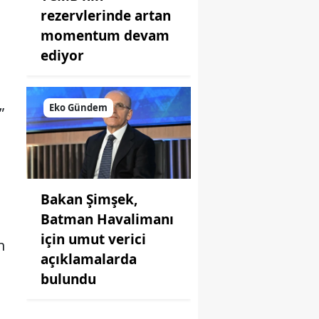
rezervlerinde artan
momentum devam
ediyor
Eko Gündem
”
Bakan Şimşek,
Batman Havalimanı
için umut verici
n
açıklamalarda
bulundu