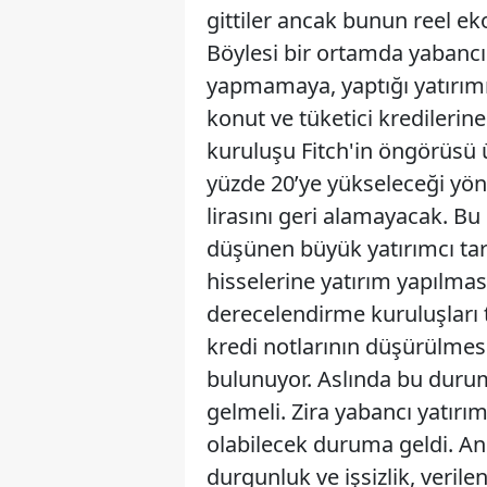
gittiler ancak bunun reel eko
Böylesi bir ortamda yabancı
yapmamaya, yaptığı yatırımı 
konut ve tüketici kredileri
kuruluşu Fitch'in öngörüsü 
yüzde 20’ye yükseleceği yönü
lirasını geri alamayacak. B
düşünen büyük yatırımcı tar
hisselerine yatırım yapılması
derecelendirme kuruluşları
kredi notlarının düşürülmesi
bulunuyor. Aslında bu durum
gelmeli. Zira yabancı yatırı
olabilecek duruma geldi. A
durgunluk ve işsizlik, veril