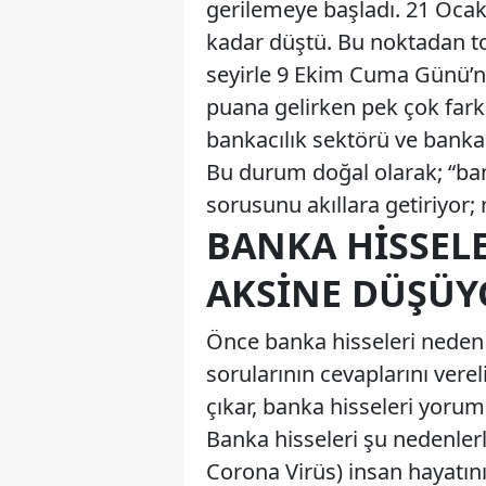
gerilemeye başladı. 21 Ocak
kadar düştü. Bu noktadan to
seyirle 9 Ekim Cuma Günü’n
puana gelirken pek çok farkl
bankacılık sektörü ve banka 
Bu durum doğal olarak; “ba
sorusunu akıllara getiriyo
BANKA HISSEL
AKSINE DÜŞÜY
Önce banka hisseleri neden
sorularının cevaplarını ve
çıkar, banka hisseleri yoru
Banka hisseleri şu nedenlerl
Corona Virüs) insan hayatın