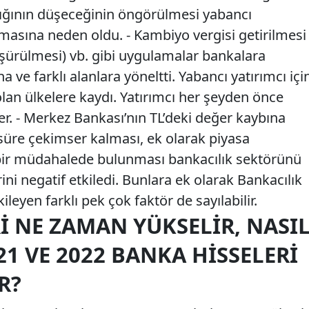
lığının düşeceğinin öngörülmesi yabancı
masına neden oldu. - Kambiyo vergisi getirilmesi
üşürülmesi) vb. gibi uygulamalar bankalara
na ve farklı alanlara yöneltti. Yabancı yatırımcı içi
olan ülkelere kaydı. Yatırımcı her şeyden önce
ter. - Merkez Bankası’nın TL’deki değer kaybına
 süre çekimser kalması, ek olarak piyasa
 bir müdahalede bulunması bankacılık sektörünü
ini negatif etkiledi. Bunlara ek olarak Bankacılık
ileyen farklı pek çok faktör de sayılabilir.
I NE ZAMAN YÜKSELIR, NASI
21 VE 2022 BANKA HISSELERI
R?