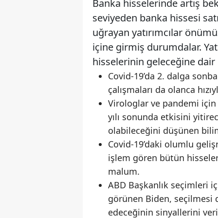
Banka hisselerinde artış be
seviyeden banka hissesi satı
uğrayan yatırımcılar önümüz
içine girmiş durumdalar. Yat
hisselerinin geleceğine dair
Covid-19’da 2. dalga sonb
çalışmaları da olanca hızıy
Virologlar ve pandemi içi
yılı sonunda etkisini yiti
olabileceğini düşünen bil
Covid-19’daki olumlu geliş
işlem gören bütün hissele
malum.
ABD Başkanlık seçimleri iç
görünen Biden, seçilmesi 
edeceğinin sinyallerini veri