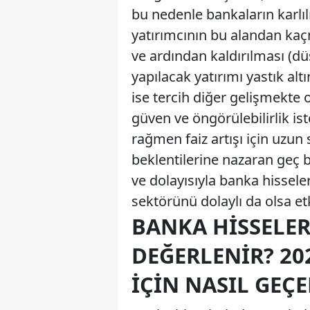
bu nedenle bankaların karlı
yatırımcının bu alandan kaç
ve ardından kaldırılması (d
yapılacak yatırımı yastık altı
ise tercih diğer gelişmekte 
güven ve öngörülebilirlik is
rağmen faiz artışı için uzun
beklentilerine nazaran geç
ve dolayısıyla banka hisseler
sektörünü dolaylı da olsa etk
BANKA HISSELER
DEĞERLENIR? 20
İÇIN NASIL GEÇE