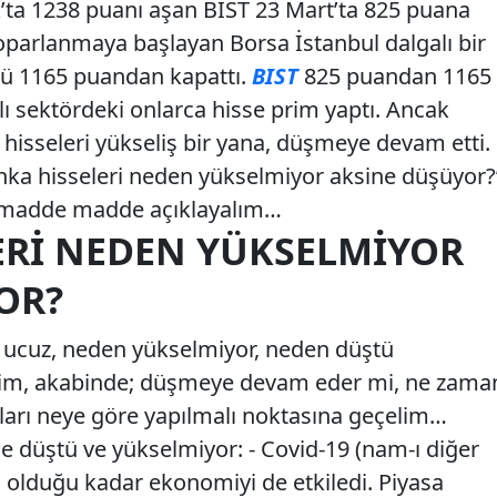
’ta 1238 puanı aşan BIST 23 Mart’ta 825 puana
parlanmaya başlayan Borsa İstanbul dalgalı bir
ü 1165 puandan kapattı.
BIST
825 puandan 1165
ı sektördeki onlarca hisse prim yaptı. Ancak
hisseleri yükseliş bir yana, düşmeye devam etti.
nka hisseleri neden yükselmiyor aksine düşüyor?
r; madde madde açıklayalım…
ERI NEDEN YÜKSELMIYOR
OR?
 ucuz, neden yükselmiyor, neden düştü
relim, akabinde; düşmeye devam eder mi, ne zama
mları neye göre yapılmalı noktasına geçelim…
e düştü ve yükselmiyor: - Covid-19 (nam-ı diğer
ı olduğu kadar ekonomiyi de etkiledi. Piyasa