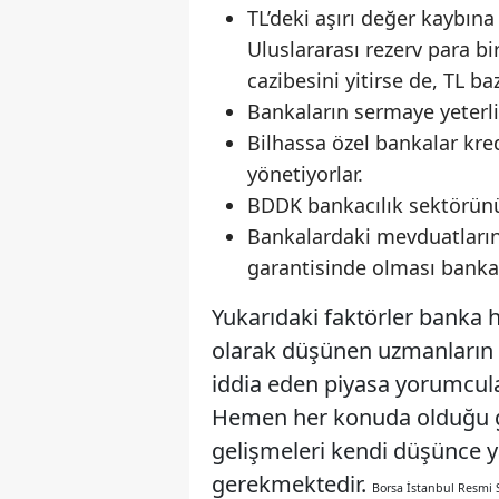
TL’deki aşırı değer kaybına
Uluslararası rezerv para bi
cazibesini yitirse de, TL 
Bankaların sermaye yeterl
Bilhassa özel bankalar kred
yönetiyorlar.
BDDK bankacılık sektörünü 
Bankalardaki mevduatların 
garantisinde olması banka
Yukarıdaki faktörler banka h
olarak düşünen uzmanların sı
iddia eden piyasa yorumcul
Hemen her konuda olduğu gibi
gelişmeleri kendi düşünce y
gerekmektedir.
Borsa İstanbul Resmi S