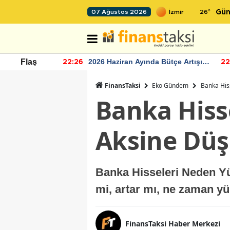
26
°
07 Ağustos 2026
Gün
r seviyesinin
2026 Haziran Ayında Bütçe Artışı
Flaş
22:26
22
Yaşandı
FinansTaksi
Eko Gündem
Banka His
Banka Hiss
Aksine Düş
Banka Hisseleri Neden Yü
mi, artar mı, ne zaman y
FinansTaksi Haber Merkezi