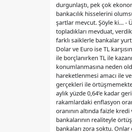
durgunlaştı, pek çok ekono
bankacılık hisselerini olums
şartlar mevcut. Şöyle ki… - 
topladıkları mevduat, verdi
farklı saiklerle bankalar yu
Dolar ve Euro ise TL karşıs
ile borçlanırken TL ile kaza
konumlanmasına neden oldu
hareketlenmesi amacı ile ver
gerçekleri ile örtüşmemektey
aylık yüzde 0,64’e kadar ger
rakamlardaki enflasyon oran
oranının altında faizle kred
bankalarının realiteyle örtü
bankaları zora soktu. Onlar 