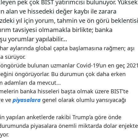
kleyen pek çok BIST yatırımcısı bulunuyor. Yüksek
n alan ve hissedeki değer kaybı ile zarara
deki yıl için yorum, tahmin ve ön görü beklentis
ırım tavsiyesi olmamakla birlikte; banka
 şu yorumlar yapılabilir…
ahar aylarında global çapta başlamasına rağmen; aşı
la sürüyor.
n öngörüde bulunan uzmanlar Covid-19’un en geç 202
receğini öngörüyorlar. Bu durumun çok daha erken
im adamları da mevcut…
melerin banka hisseleri başta olmak üzere BIST’te
re ve
piyasalara
genel olarak olumlu yansıyacağı
in yapılan anketlerde rakibi Trump’a göre önde
durumunda piyasalara önemli miktarda dolar enjekte
yor.