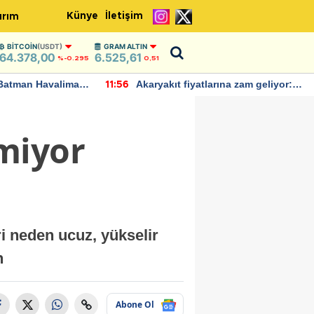
Künye
İletişim
ırım
BITCOIN
(USDT)
GRAM ALTIN
64.378,00
6.525,61
%-0.295
0,51
Batman Havalimanı
Akaryakıt fiyatlarına zam geliyor:
11:56
 açıklamalarda
Yeni tarih açıklandı
miyor
 neden ucuz, yükselir
n
Abone Ol