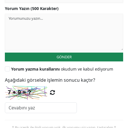
Yorum Yazın (500 Karakter)
GÖNDER
Yorum yazma kurallarını
okudum ve kabul ediyorum
Aşağıdaki görselde işlemin sonucu kaçtır?
* Bu içerik ile ilgili yorum yok, ilk yorumu siz yazın, tartışalım *