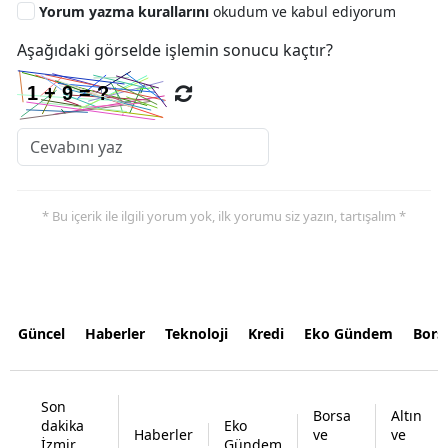
Yorum yazma kurallarını
okudum ve kabul ediyorum
Aşağıdaki görselde işlemin sonucu kaçtır?
* Bu içerik ile ilgili yorum yok, ilk yorumu siz yazın, tartışalım *
Güncel
Haberler
Teknoloji
Kredi
Eko Gündem
Bors
Son
Borsa
Altın
dakika
Eko
Haberler
ve
ve
İzmir
Gündem