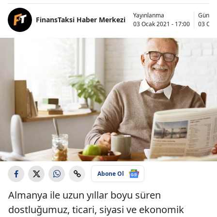
Yayınlanma
Günce
FinansTaksi Haber Merkezi
03 Ocak 2021 - 17:00
03 Oca
Abone Ol
Almanya ile uzun yıllar boyu süren
dostluğumuz, ticari, siyasi ve ekonomik