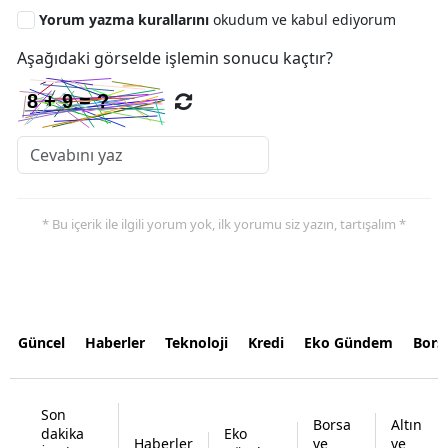
Yorum yazma kurallarını
okudum ve kabul ediyorum
Aşağıdaki görselde işlemin sonucu kaçtır?
* Bu içerik ile ilgili yorum yok, ilk yorumu siz yazın, tartışalım *
Güncel
Haberler
Teknoloji
Kredi
Eko Gündem
Bors
Son
Borsa
Altın
dakika
Eko
Haberler
ve
ve