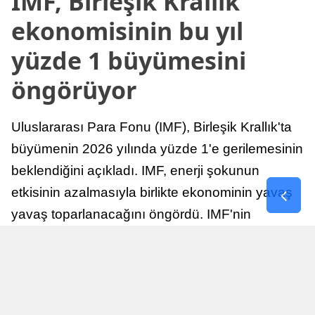
IMF, Birleşik Krallık
ekonomisinin bu yıl
yüzde 1 büyümesini
öngörüyor
Uluslararası Para Fonu (IMF), Birleşik Krallık'ta
büyümenin 2026 yılında yüzde 1'e gerilemesinin
beklendiğini açıkladı. IMF, enerji şokunun
etkisinin azalmasıyla birlikte ekonominin yavaş
yavaş toparlanacağını öngördü. IMF'nin
raporuna göre, Birleşik Krallık ekonomisi,
sonraki yıllarda istikrarlı bir toparlanma süreci
yaşayabilir.