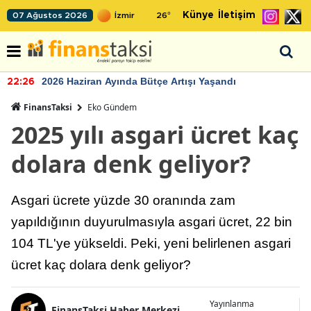
Künye
İletişim
07 Ağustos 2026
26
°
2026 Haziran Ayında Bütçe Artışı Yaşandı
22:26
FinansTaksi
Eko Gündem
2025 yılı asgari ücret kaç
dolara denk geliyor?
Asgari ücrete yüzde 30 oranında zam
yapıldığının duyurulmasıyla asgari ücret, 22 bin
104 TL'ye yükseldi. Peki, yeni belirlenen asgari
ücret kaç dolara denk geliyor?
Yayınlanma
FinansTaksi Haber Merkezi