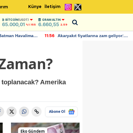
Künye
İletişim
ırım
BITCOIN
(USDT)
GRAM ALTIN
65.000,01
6.660,55
%1.155
2,59
Batman Havalimanı
Akaryakıt fiyatlarına zam geliyor:
11:56
 açıklamalarda
Yeni tarih açıklandı
e Zaman?
a toplanacak? Amerika
Abone Ol
Eko Gündem