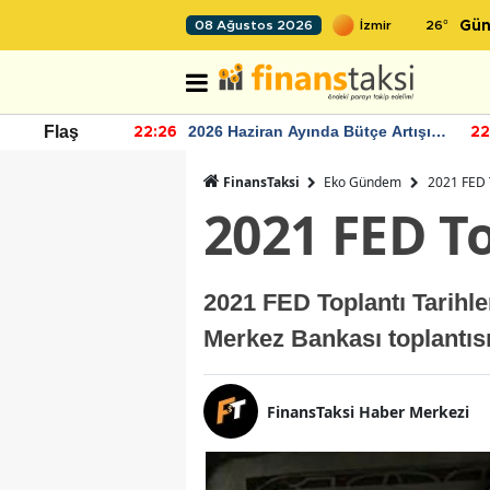
26
°
08 Ağustos 2026
Gün
r seviyesinin
2026 Haziran Ayında Bütçe Artışı
Flaş
22:26
22
Yaşandı
FinansTaksi
Eko Gündem
2021 FED 
2021 FED T
2021 FED Toplantı Tarihl
Merkez Bankası toplantıs
FinansTaksi Haber Merkezi