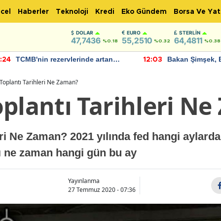
cel
Haberler
Teknoloji
Kredi
Eko Gündem
Borsa Ve Yat
DOLAR
EURO
STERLIN
47,7436
55,2510
64,4811
%0.18
%0.32
%0.38
TCMB'nin rezervlerinde artan
Bakan Şimşek, 
:24
12:03
momentum devam ediyor
için umut verici
bulundu
Toplantı Tarihleri Ne Zaman?
oplantı Tarihleri N
eri Ne Zaman? 2021 yılında fed hangi aylard
ı ne zaman hangi gün bu ay
Yayınlanma
27 Temmuz 2020 - 07:36