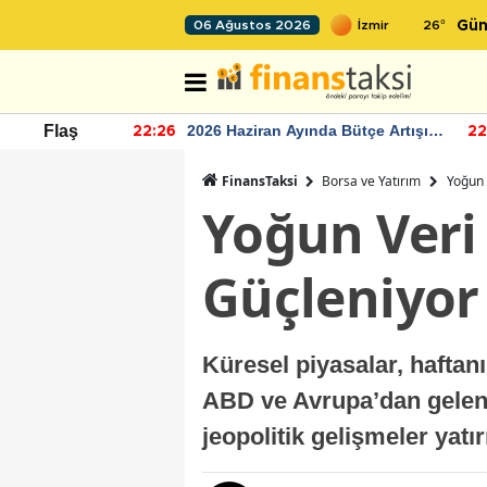
26
°
06 Ağustos 2026
Gün
r seviyesinin
2026 Haziran Ayında Bütçe Artışı
Flaş
22:26
22
Yaşandı
FinansTaksi
Borsa ve Yatırım
Yoğun 
Yoğun Veri
Güçleniyor
Küresel piyasalar, haftanı
ABD ve Avrupa’dan gelen 
jeopolitik gelişmeler yat