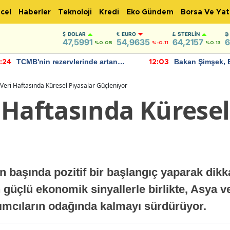
cel
Haberler
Teknoloji
Kredi
Eko Gündem
Borsa Ve Yat
DOLAR
EURO
STERLIN
47,5991
54,9635
64,2157
6
%0.05
%-0.11
%0.13
TCMB'nin rezervlerinde artan
Bakan Şimşek, 
:24
12:03
momentum devam ediyor
için umut verici
bulundu
Veri Haftasında Küresel Piyasalar Güçleniyor
 Haftasında Küresel
n başında pozitif bir başlangıç yaparak dikkat
güçlü ekonomik sinyallerle birlikte, Asya v
ırımcıların odağında kalmayı sürdürüyor.