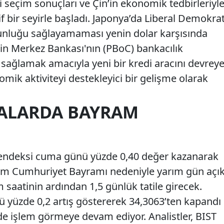
i seçim sonuçları ve Çin’in ekonomik tedbirleriyl
f bir seyirle başladı. Japonya’da Liberal Demokra
unluğu sağlayamaması yenin dolar karşısında
in Merkez Bankası'nın (PBoC) bankacılık
e sağlamak amacıyla yeni bir kredi aracını devrey
mik aktiviteyi destekleyici bir gelişme olarak
SALARDA BAYRAM
 endeksi cuma günü yüzde 0,40 değer kazanarak
Ekim Cumhuriyet Bayramı nedeniyle yarım gün açı
saatinin ardından 1,5 günlük tatile girecek.
 yüzde 0,2 artış göstererek 34,3063’ten kapandı
e işlem görmeye devam ediyor. Analistler, BIST