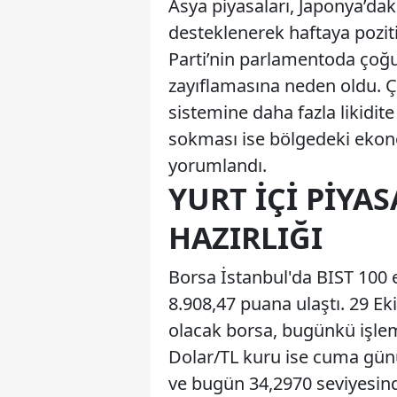
Asya piyasaları, Japonya’dak
desteklenerek haftaya poziti
Parti’nin parlamentoda çoğ
zayıflamasına neden oldu. Ç
sistemine daha fazla likidit
sokması ise bölgedeki ekono
yorumlandı.
YURT İÇI PIYA
HAZIRLIĞI
Borsa İstanbul'da BIST 100
8.908,47 puana ulaştı. 29 
olacak borsa, bugünkü işlem 
Dolar/TL kuru ise cuma günü
ve bugün 34,2970 seviyesind