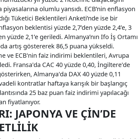
a piyasalarına olumlu yansıdı. ECB’nin enflasyon
dığı Tüketici Beklentileri Anketi’nde ise bir
nflasyon beklentisi yüzde 2,7’den yüzde 2,4’e, 3
’ten yüzde 2,1’e geriledi. Almanya’nın Ifo İş Ortamı
a artış göstererek 86,5 puana yükseldi.
e ve ECB'nin faiz indirimi beklentileri, Avrupa
zledi. Fransa'da CAC 40 yüzde 0,40, İngiltere'de
gösterirken, Almanya'da DAX 40 yüzde 0,11
adeli kontratlar haftaya karışık bir başlangıç
lantısında 25 baz puan faiz indirimi yapılacağı
an fiyatlanıyor.
RI: JAPONYA VE ÇIN’DE
ETLILIK