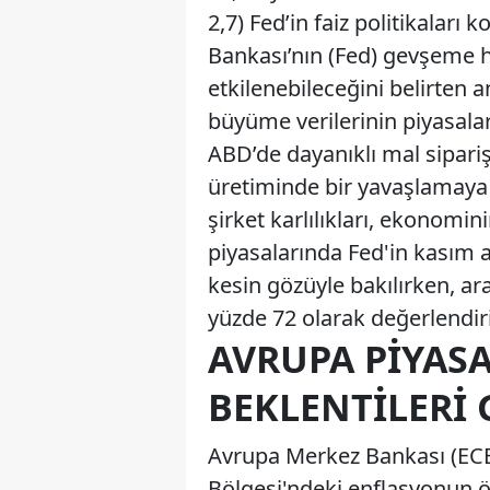
2,7) Fed’in faiz politikaları
Bankası’nın (Fed) gevşeme h
etkilenebileceğini belirten a
büyüme verilerinin piyasalar
ABD’de dayanıklı mal sipariş
üretiminde bir yavaşlamaya 
şirket karlılıkları, ekonomin
piyasalarında Fed'in kasım 
kesin gözüyle bakılırken, ar
yüzde 72 olarak değerlendiri
AVRUPA PIYASA
BEKLENTILERI
Avrupa Merkez Bankası (ECB)
Bölgesi'ndeki enflasyonun ö