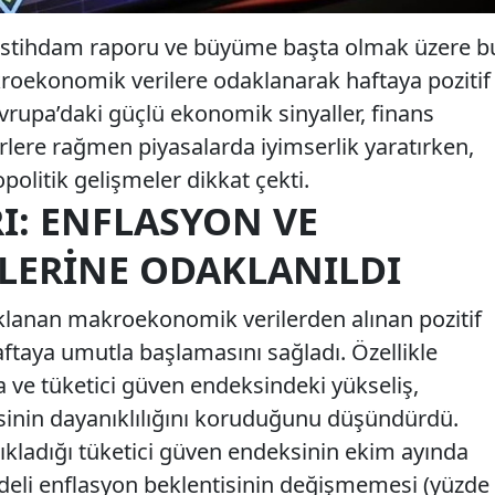
i istihdam raporu ve büyüme başta olmak üzere b
kroekonomik verilere odaklanarak haftaya pozitif
Avrupa’daki güçlü ekonomik sinyaller, finans
ere rağmen piyasalarda iyimserlik yaratırken,
politik gelişmeler dikkat çekti.
I: ENFLASYON VE
ILERINE ODAKLANILDI
klanan makroekonomik verilerden alınan pozitif
haftaya umutla başlamasını sağladı. Özellikle
 ve tüketici güven endeksindeki yükseliş,
sinin dayanıklılığını koruduğunu düşündürdü.
çıkladığı tüketici güven endeksinin ekim ayında
adeli enflasyon beklentisinin değişmemesi (yüzde