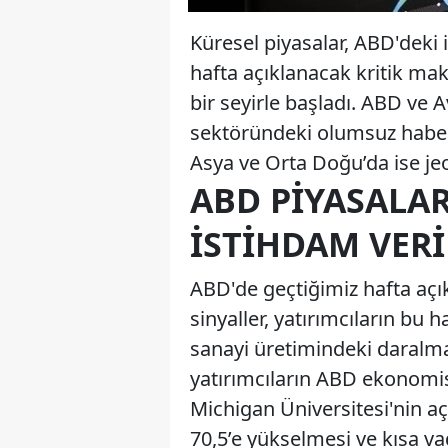
Küresel piyasalar, ABD'dek
hafta açıklanacak kritik ma
bir seyirle başladı. ABD ve 
sektöründeki olumsuz haberl
Asya ve Orta Doğu’da ise jeo
ABD PIYASALAR
İSTIHDAM VER
ABD'de geçtiğimiz hafta açı
sinyaller, yatırımcıların bu 
sanayi üretimindeki daralma
yatırımcıların ABD ekonomi
Michigan Üniversitesi'nin a
70,5’e yükselmesi ve kısa v