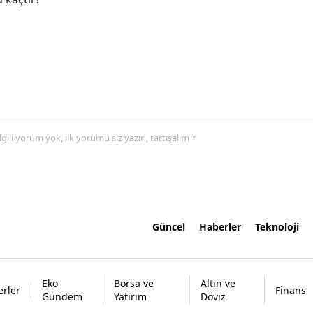
 ilgili yorum yok, ilk yorumu siz yazın, tartışalım *
Güncel
Haberler
Teknoloji
Eko
Borsa ve
Altın ve
rler
Finans
Gündem
Yatırım
Döviz