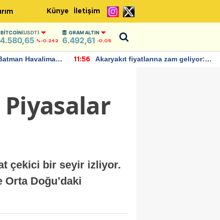
Künye
İletişim
ırım
BITCOIN
(USDT)
GRAM ALTIN
4.580,65
6.492,61
%-0.242
-0,05
Batman Havalimanı
Akaryakıt fiyatlarına zam geliyor:
11:56
 açıklamalarda
Yeni tarih açıklandı
 Piyasalar
 çekici bir seyir izliyor.
e Orta Doğu’daki