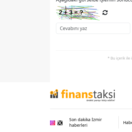
* Bu içerik ile
Son dakika İzmir
Habe
haberleri