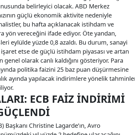
 konusunda belirleyici olacak. ABD Merkez
ızının güçlü ekonomik aktivite nedeniyle
nalistler, bu hafta açıklanacak istihdam ve
a yön vereceğini ifade ediyor. Öte yandan,
leri eylülde yüzde 0,8 azaldı. Bu durum, sanayi
işaret etse de güçlü istihdam piyasası ve artan
in genel olarak canlı kaldığını gösteriyor. Para
ayında politika faizini 25 baz puan düşürmesine
alık ayında yapılacak indirimlere yönelik tahminle
liyor.
LARI: ECB FAIZ İNDIRIMI
 GÜÇLENDI
 Başkanı Christine Lagarde’ın, Avro
nümüzdeki yıl yüzde 2 hedefine ulaşacağını