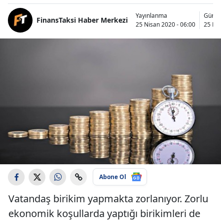
Yayınlanma
Günce
FinansTaksi Haber Merkezi
25 Nisan 2020 - 06:00
25 Nis
Abone Ol
Vatandaş birikim yapmakta zorlanıyor. Zorlu
ekonomik koşullarda yaptığı birikimleri de