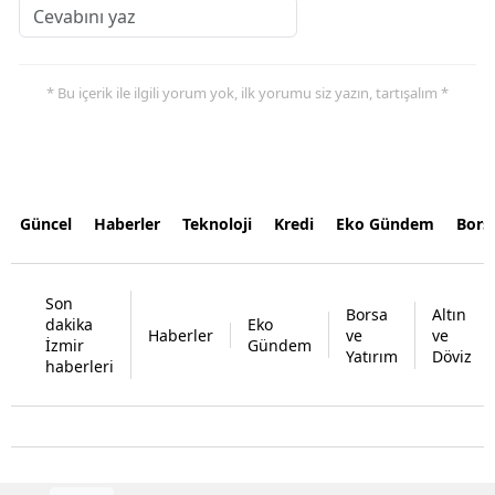
* Bu içerik ile ilgili yorum yok, ilk yorumu siz yazın, tartışalım *
Güncel
Haberler
Teknoloji
Kredi
Eko Gündem
Bors
Son
Borsa
Altın
dakika
Eko
Haberler
ve
ve
İzmir
Gündem
Yatırım
Döviz
haberleri