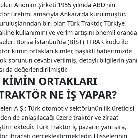
eleri Anonim Şirketi 1955 yılında ABD’nin
aktör üretimi amacıyla Ankara’da kurulmuştur.
ruluşlarından biri olan Türk Traktör, Türkiye
kine kullanımını ve verim artışını önemli oranda
sseleri Borsa İstanbul’da (BİST) TTRAK kodu ile
tör kimin ortakları kimler, başlıklı haberimizde
k sorunun cevabı verilmiş, detaylı bilgilerin yanı
 da değerlendirilmiştir.
 KIMIN ORTAKLARI
TRAKTÖR NE İŞ YAPAR?
eleri A.Ş.; Türk otomotiv sektörünün ilk üreticisi
en de anlaşılacağı üzere traktör ve ziraat
tirmektedir. Türk Traktör iç pazarın yanı sıra,
tör ihracatı gerçekleştirmektedir. Hisselerinin