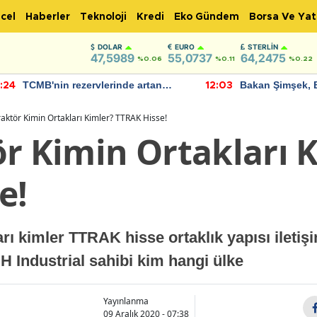
cel
Haberler
Teknoloji
Kredi
Eko Gündem
Borsa Ve Yat
DOLAR
EURO
STERLIN
47,5989
55,0737
64,2475
%0.06
%0.11
%0.22
TCMB'nin rezervlerinde artan
Bakan Şimşek, 
:24
12:03
momentum devam ediyor
için umut verici
bulundu
raktör Kimin Ortakları Kimler? TTRAK Hisse!
ör Kimin Ortakları 
e!
arı kimler TTRAK hisse ortaklık yapısı ileti
 Industrial sahibi kim hangi ülke
Yayınlanma
09 Aralık 2020 - 07:38