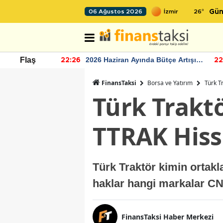
26
°
06 Ağustos 2026
Gün
r seviyesinin
2026 Haziran Ayında Bütçe Artışı
Flaş
22:26
22
Yaşandı
FinansTaksi
Borsa ve Yatırım
Türk T
Türk Trakt
TTRAK Hiss
Türk Traktör kimin ortakl
haklar hangi markalar CNH
FinansTaksi Haber Merkezi