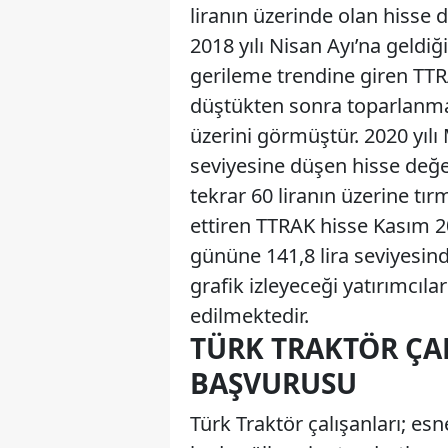
liranın üzerinde olan hisse d
2018 yılı Nisan Ayı’na geldiğ
gerileme trendine giren TTR
düştükten sonra toparlanma 
üzerini görmüştür. 2020 yılı
seviyesine düşen hisse değe
tekrar 60 liranın üzerine tı
ettiren TTRAK hisse Kasım 20
gününe 141,8 lira seviyesind
grafik izleyeceği yatırımcıla
edilmektedir.
TÜRK TRAKTÖR ÇAL
BAŞVURUSU
Türk Traktör çalışanları; es