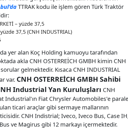
nbul’da
TTRAK kodu ile işlem gören Türk Traktör
dir:
ETİ – yüzde 37,5
üzde 37,5 (CNH INDUSTRIAL)
5
ında yer alan Koç Holding kamuoyu tarafından
 noktada akla CNH OSTERREİCH GMBH kimin CNH
 sorular gelmektedir. Kısaca CNH INDUSTRIAL
CNH OSTERREİCH GMBH Sahibi
ar var.
CNH Industrial Yan Kuruluşları
CNH
at Industrial'ın Fiat Chrysler Automobiles'e parale
ulan ticari araçlar gibi sermaye mallarının
icisidir. CNH Indistrial; Iveco, Iveco Bus, Case IH
 Bus ve Magirus gibi 12 markayı içermektedir.