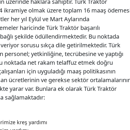
ın üzerinde haklara sahiptir. Türk Traktör
ve 4 ikramiye olmak üzere toplam 16 maaş ödemes
ler her yıl Eylül ve Mart Aylarında
meler haricinde Türk Traktör başarılı
bağlı şekilde ödüllendirmektedir. Bu noktada
eriyor sorusu sıkça dile getirilmektedir. Türk
n personel; yetkinliğine, tecrübesine ve yaptığı
Bu noktada net rakam telaffuz etmek doğru
alışanları için uyguladığı maaş politikasının
şan ücretlerinin ve gerekse sektör ortalamalarını
te yarar var. Bunlara ek olarak Türk Traktör
da sağlamaktadır:
rimize kreş yardımı