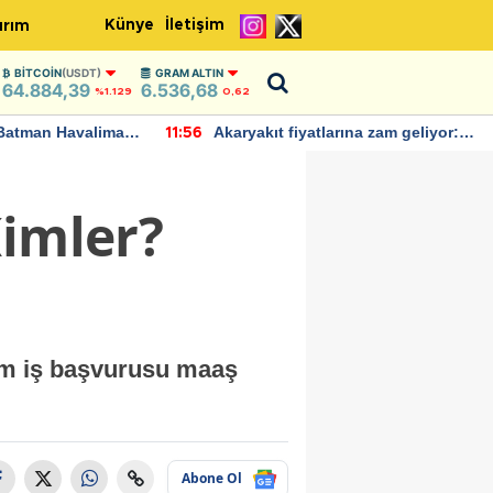
Künye
İletişim
ırım
BITCOIN
(USDT)
GRAM ALTIN
64.884,39
6.536,68
%1.129
0,62
Batman Havalimanı
Akaryakıt fiyatlarına zam geliyor:
11:56
 açıklamalarda
Yeni tarih açıklandı
Kimler?
şim iş başvurusu maaş
Abone Ol