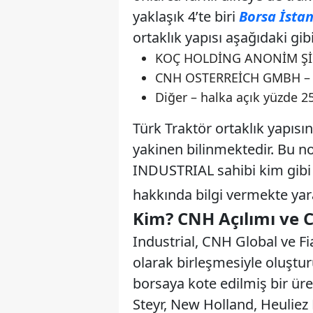
yaklaşık 4’te biri
Borsa İsta
ortaklık yapısı aşağıdaki gibi
KOÇ HOLDİNG ANONİM ŞİRK
CNH OSTERREİCH GMBH – y
Diğer – halka açık yüzde 2
Türk Traktör ortaklık yapıs
yakinen bilinmektedir. Bu
INDUSTRIAL sahibi kim gibi
hakkında bilgi vermekte yar
Kim? CNH Açılımı ve 
Industrial, CNH Global ve Fi
olarak birleşmesiyle oluştur
borsaya kote edilmiş bir üret
Steyr, New Holland, Heuliez