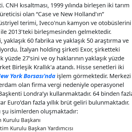
i. CNH kısaltması, 1999 yılında birleşen iki tarım
üreticisi olan “Case ve New Holland'ın”
düstriyel terimi, Iveco'nun kamyon ve otobüslerini
 ile 2013'teki birleşmesinden gelmektedir.
i, yaklaşık 60 fabrika ve yaklaşık 50 araştırma ve
ordu. İtalyan holding şirketi Exor, şirketteki
k yüzde 27'sini ve oy haklarının yaklaşık yüzde
rket Birleşik Krallık'a atandı. Hisse senetleri iki
ew York Borsası'nda
işlem görmektedir. Merkezi
erdam olan firma vergi nedeniyle operasyonel
Başkenti Londra’yı kullanmaktadır. 64 binden fazl
yar Euro’dan fazla yıllık brüt geliri bulunmaktadır.
 şu isimlerden oluşmaktadır:
m Kurulu Başkanı
tim Kurulu Başkan Yardımcısı