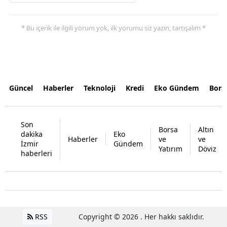
* Bu içerik ile ilgili yorum yok, ilk yorumu siz yazın, tartışalım *
Güncel
Haberler
Teknoloji
Kredi
Eko Gündem
Bors
Son
Borsa
Altın
dakika
Eko
Haberler
ve
ve
İzmir
Gündem
Yatırım
Döviz
haberleri
RSS
Copyright © 2026 . Her hakkı saklıdır.