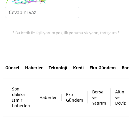
* Bu içerik ile ilgili yorum yok, ilk yorumu siz yazın, tartışalım *
Güncel
Haberler
Teknoloji
Kredi
Eko Gündem
Bors
Son
Borsa
Altın
dakika
Eko
Haberler
ve
ve
İzmir
Gündem
Yatırım
Döviz
haberleri