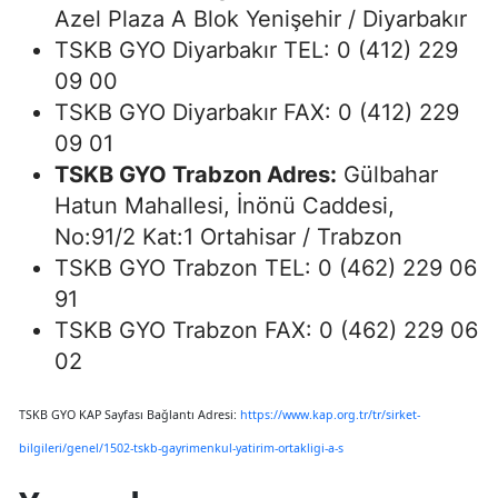
Azel Plaza A Blok Yenişehir / Diyarbakır
TSKB GYO Diyarbakır TEL: 0 (412) 229
09 00
TSKB GYO Diyarbakır FAX: 0 (412) 229
09 01
TSKB GYO Trabzon Adres:
Gülbahar
Hatun Mahallesi, İnönü Caddesi,
No:91/2 Kat:1 Ortahisar / Trabzon
TSKB GYO Trabzon TEL: 0 (462) 229 06
91
TSKB GYO Trabzon FAX: 0 (462) 229 06
02
TSKB GYO KAP Sayfası Bağlantı Adresi:
https://www.kap.org.tr/tr/sirket-
bilgileri/genel/1502-tskb-gayrimenkul-yatirim-ortakligi-a-s