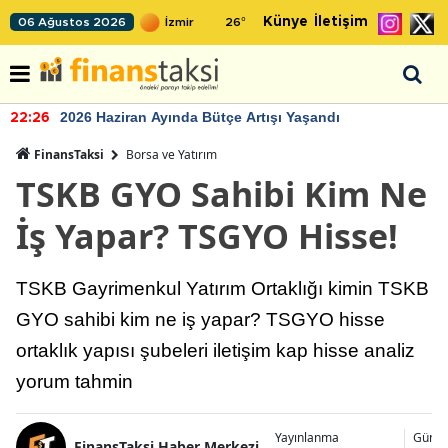
Künye
İletişim
06 Ağustos 2026
26
°
2026 Haziran Ayında Bütçe Artışı Yaşandı
22:26
FinansTaksi
Borsa ve Yatırım
TSKB GYO Sahibi Kim Ne
İş Yapar? TSGYO Hisse!
TSKB Gayrimenkul Yatırım Ortaklığı kimin TSKB
GYO sahibi kim ne iş yapar? TSGYO hisse
ortaklık yapısı şubeleri iletişim kap hisse analiz
yorum tahmin
Yayınlanma
Günce
FinansTaksi Haber Merkezi