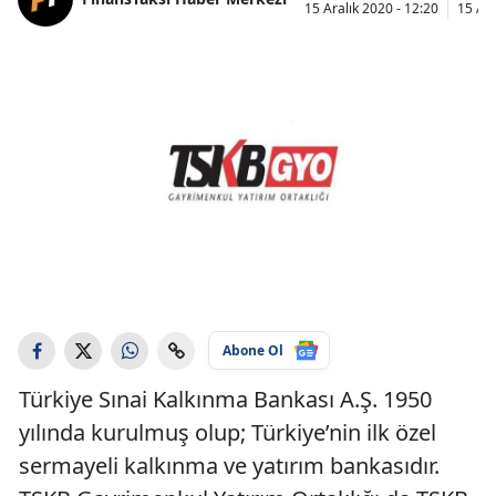
15 Aralık 2020 - 12:20
15 Ara
Abone Ol
Türkiye Sınai Kalkınma Bankası A.Ş. 1950
yılında kurulmuş olup; Türkiye’nin ilk özel
sermayeli kalkınma ve yatırım bankasıdır.