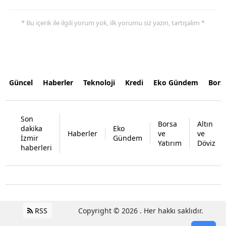
* Bu içerik ile ilgili yorum yok, ilk yorumu siz yazın, tartışalım *
Güncel
Haberler
Teknoloji
Kredi
Eko Gündem
Bors
Son
Borsa
Altın
dakika
Eko
Haberler
ve
ve
İzmir
Gündem
Yatırım
Döviz
haberleri
RSS
Copyright © 2026 . Her hakkı saklıdır.