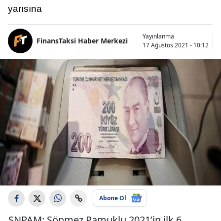
yarısına
Yayınlanma
FinansTaksi Haber Merkezi
17 Ağustos 2021 - 10:12
Abone Ol
SNPAM: Sönmez Pamuklu 2021’in ilk 6