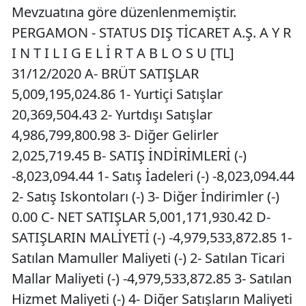
Mevzuatına göre düzenlenmemiştir.
PERGAMON - STATUS DIŞ TİCARET A.Ş. A Y R
I N T I L I G E L İ R T A B L O S U [TL]
31/12/2020 A- BRÜT SATIŞLAR
5,009,195,024.86 1- Yurtiçi Satışlar
20,369,504.43 2- Yurtdışı Satışlar
4,986,799,800.98 3- Diğer Gelirler
2,025,719.45 B- SATIŞ İNDİRİMLERİ (-)
-8,023,094.44 1- Satış İadeleri (-) -8,023,094.44
2- Satış Iskontoları (-) 3- Diğer İndirimler (-)
0.00 C- NET SATIŞLAR 5,001,171,930.42 D-
SATIŞLARIN MALİYETİ (-) -4,979,533,872.85 1-
Satılan Mamuller Maliyeti (-) 2- Satılan Ticari
Mallar Maliyeti (-) -4,979,533,872.85 3- Satılan
Hizmet Maliyeti (-) 4- Diğer Satışların Maliyeti