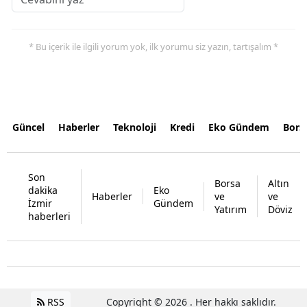
* Bu içerik ile ilgili yorum yok, ilk yorumu siz yazın, tartışalım *
Güncel
Haberler
Teknoloji
Kredi
Eko Gündem
Bors
Son
Borsa
Altın
dakika
Eko
Haberler
ve
ve
İzmir
Gündem
Yatırım
Döviz
haberleri
RSS
Copyright © 2026 . Her hakkı saklıdır.