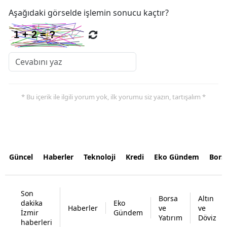
Aşağıdaki görselde işlemin sonucu kaçtır?
* Bu içerik ile ilgili yorum yok, ilk yorumu siz yazın, tartışalım *
Güncel
Haberler
Teknoloji
Kredi
Eko Gündem
Bors
Son
Borsa
Altın
dakika
Eko
Haberler
ve
ve
İzmir
Gündem
Yatırım
Döviz
haberleri