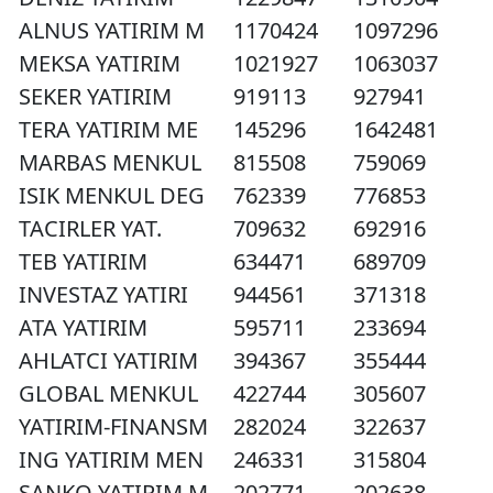
ALNUS YATIRIM M
1170424
1097296
MEKSA YATIRIM
1021927
1063037
SEKER YATIRIM
919113
927941
TERA YATIRIM ME
145296
1642481
MARBAS MENKUL
815508
759069
ISIK MENKUL DEG
762339
776853
TACIRLER YAT.
709632
692916
TEB YATIRIM
634471
689709
INVESTAZ YATIRI
944561
371318
ATA YATIRIM
595711
233694
AHLATCI YATIRIM
394367
355444
GLOBAL MENKUL
422744
305607
YATIRIM-FINANSM
282024
322637
ING YATIRIM MEN
246331
315804
SANKO YATIRIM M
202771
202638