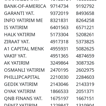
BANK-OF-AMERICA
9714734
9192792
GARANTI YAT.
9372019
8493658
INFO YATIRIM ME
8321831
8264258
IS YATIRIM
6401563
6571221
HALK YATIRIM
5173304
5208261
ZIRAAT YAT.
4917318
5373825
A1 CAPITAL MENK
4955931
5082625
VAKIF YAT.
4951365
4874659
AK YATIRIM
3249864
3087326
OSMANLI YATIRIM
2470195
2602975
PHILLIPCAPITAL
2210030
2284603
GEDIK YATIRIM
2143046
2143319
OYAK YATIRIM
1866533
2051371
QNB FINANS YAT.
1675197
1667151
DENIZ YATIRIM
1229847
1310904