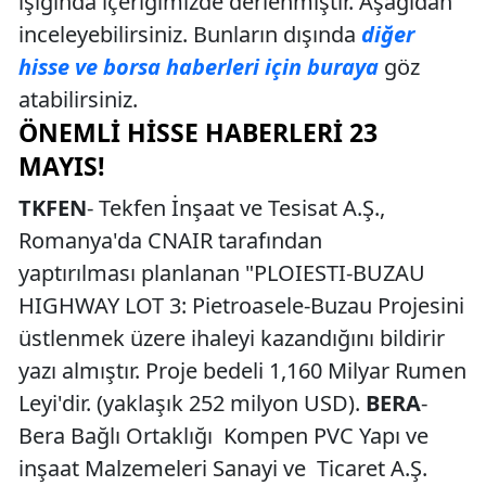
ışığında içeriğimizde derlenmiştir. Aşağıdan
inceleyebilirsiniz. Bunların dışında
diğer
hisse ve borsa haberleri için buraya
göz
atabilirsiniz.
ÖNEMLI HISSE HABERLERI 23
MAYIS!
TKFEN
- Tekfen İnşaat ve Tesisat A.Ş.,
Romanya'da CNAIR tarafından
yaptırılması planlanan "PLOIESTI-BUZAU
HIGHWAY LOT 3: Pietroasele-Buzau Projesini
üstlenmek üzere ihaleyi kazandığını bildirir
yazı almıştır. Proje bedeli 1,160 Milyar Rumen
Leyi'dir. (yaklaşık 252 milyon USD).
BERA
-
Bera Bağlı Ortaklığı Kompen PVC Yapı ve
inşaat Malzemeleri Sanayi ve Ticaret A.Ş.