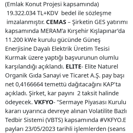
(Emlak Konut Projesi kapsamında)
19.322.034 TL+KDV bedel ile sözleşme
imzalanmıştır.
CEMAS
– Şirketin GES yatırımı
kapsamında MERAM’a Kırşehir Kışlapınar’da
11.200 kWe kurulu gücünde Güneş
Enerjisine Dayalı Elektrik Üretim Tesisi
Kurmak üzere yaptığı başvurunun olumlu
karşılandığı açıklandı.
ELITE
- Elite Naturel
Organik Gıda Sanayi ve Ticaret A.Ş. pay başı
net 0,4166664 temettü dağıtacağını KAP'ta
açıkladı. Şirket, kar payını 2 taksit halinde
ödeyecek.
VKFYO
- "Sermaye Piyasası Kurulu
kararı uyarınca devreye alınan Volatilite Bazlı
Tedbir Sistemi (VBTS) kapsamında #VKFYO.E
payları 23/05/2023 tarihli işlemlerden (seans