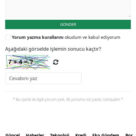
GÖNDER
Yorum yazma kurallarını
okudum ve kabul ediyorum
Aşağıdaki görselde işlemin sonucu kaçtır?
* Bu içerik ile ilgili yorum yok, ilk yorumu siz yazın, tartışalım *
Güncel
Haberler
Teknoloji
Kredi
Eko Gündem
Bors