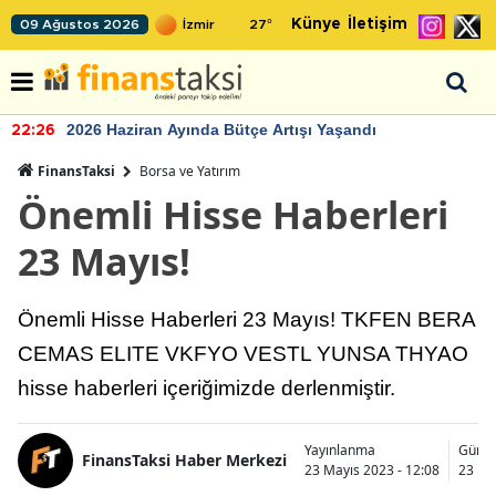
Künye
İletişim
09 Ağustos 2026
27
°
2026 Haziran Ayında Bütçe Artışı Yaşandı
22:26
FinansTaksi
Borsa ve Yatırım
Önemli Hisse Haberleri
23 Mayıs!
Önemli Hisse Haberleri 23 Mayıs! TKFEN BERA
CEMAS ELITE VKFYO VESTL YUNSA THYAO
hisse haberleri içeriğimizde derlenmiştir.
Yayınlanma
Günce
FinansTaksi Haber Merkezi
23 Mayıs 2023 - 12:08
23 Ma