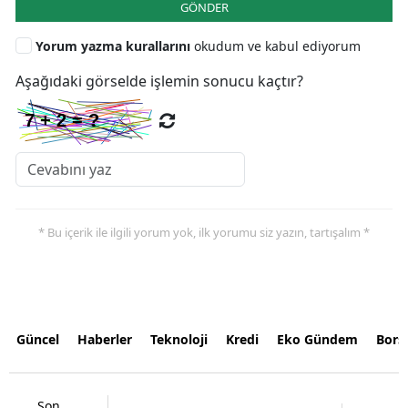
GÖNDER
Yorum yazma kurallarını
okudum ve kabul ediyorum
Aşağıdaki görselde işlemin sonucu kaçtır?
* Bu içerik ile ilgili yorum yok, ilk yorumu siz yazın, tartışalım *
Güncel
Haberler
Teknoloji
Kredi
Eko Gündem
Bors
Son