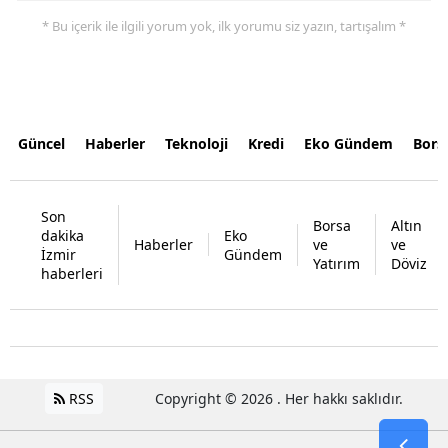
* Bu içerik ile ilgili yorum yok, ilk yorumu siz yazın, tartışalım *
Güncel
Haberler
Teknoloji
Kredi
Eko Gündem
Bors
Son
Borsa
Altın
dakika
Eko
Haberler
ve
ve
İzmir
Gündem
Yatırım
Döviz
haberleri
RSS
Copyright © 2026 . Her hakkı saklıdır.