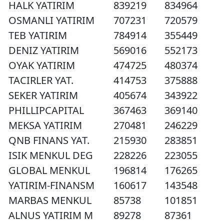
HALK YATIRIM
839219
834964
OSMANLI YATIRIM
707231
720579
TEB YATIRIM
784914
355449
DENIZ YATIRIM
569016
552173
OYAK YATIRIM
474725
480374
TACIRLER YAT.
414753
375888
SEKER YATIRIM
405674
343922
PHILLIPCAPITAL
367463
369140
MEKSA YATIRIM
270481
246229
QNB FINANS YAT.
215930
283851
ISIK MENKUL DEG
228226
223055
GLOBAL MENKUL
196814
176265
YATIRIM-FINANSM
160617
143548
MARBAS MENKUL
85738
101851
ALNUS YATIRIM M
89278
87361