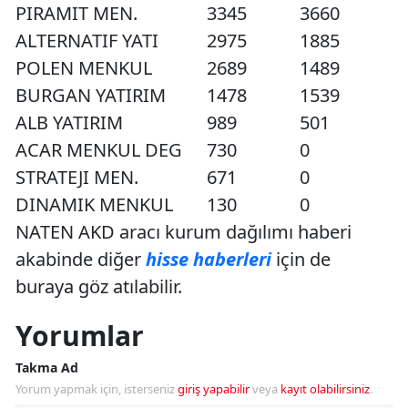
PIRAMIT MEN.
3345
3660
ALTERNATIF YATI
2975
1885
POLEN MENKUL
2689
1489
BURGAN YATIRIM
1478
1539
ALB YATIRIM
989
501
ACAR MENKUL DEG
730
0
STRATEJI MEN.
671
0
DINAMIK MENKUL
130
0
NATEN AKD aracı kurum dağılımı haberi
akabinde diğer
hisse haberleri
için de
buraya göz atılabilir.
Yorumlar
Takma Ad
Yorum yapmak için, isterseniz
giriş yapabilir
veya
kayıt olabilirsiniz
.