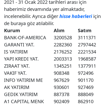
2021 - 31 Ocak 2022 tarihleri arası için
haberimiz devamında yer almaktadır,
incelenebilir. Ayrıca diğer
hisse haberleri
için
de buraya göz atılabilir.
Kurum
Alım
Satım
BANK-OF-AMERICA
3200528
3111371
GARANTI YAT.
2282360
2797442
IS YATIRIM
2176252
2221534
YAPI KREDI YAT.
2003313
1968587
ZIRAAT YAT.
1345251
1377911
VAKIF YAT.
908348
972496
INFO YATIRIM ME
967629
901170
AK YATIRIM
930601
927469
GEDIK YATIRIM
887378
888049
A1 CAPITAL MENK
902409
862910