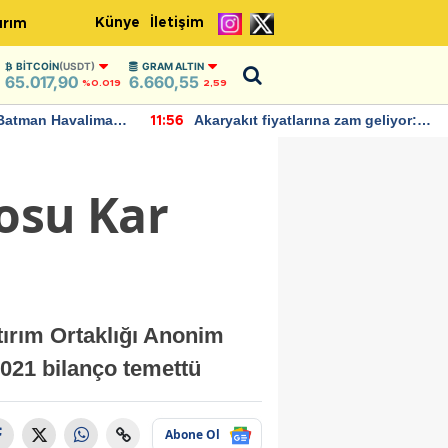
Künye
İletişim
ırım
BITCOIN
(USDT)
GRAM ALTIN
65.017,90
6.660,55
%0.019
2,59
Batman Havalimanı
Akaryakıt fiyatlarına zam geliyor:
11:56
 açıklamalarda
Yeni tarih açıklandı
osu Kar
tırım Ortaklığı Anonim
2021 bilanço temettü
Abone Ol