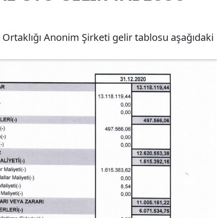
Ortaklığı Anonim Şirketi gelir tablosu aşağıdaki