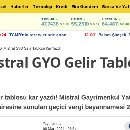
cel
Haberler
Teknoloji
Kredi
Eko Gündem
Borsa Ve Yat
DOLAR
EURO
STERLIN
47,7436
55,2510
64,4811
%0.18
%0.32
%0.38
TCMB'nin rezervlerinde artan
Bakan Şimşek, 
:24
12:03
momentum devam ediyor
için umut verici
bulundu
 Mistral GYO Gelir Tablosu Kar Yazdı
tral GYO Gelir Tabl
 tablosu kar yazdı! Mistral Gayrimenkul Ya
dairesine sunulan geçici vergi beyannamesi 
Yayınlanma
08 Mart 2021 - 06:54