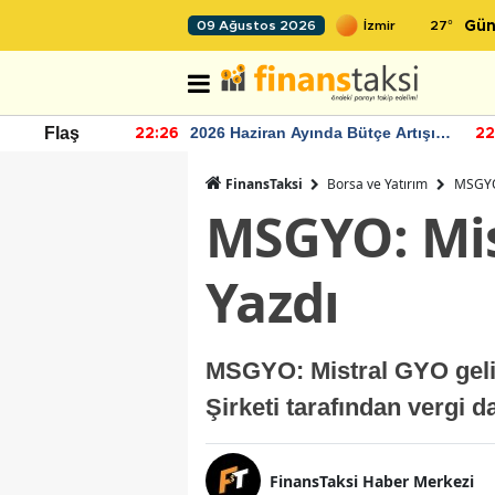
27
°
09 Ağustos 2026
Gün
r seviyesinin
2026 Haziran Ayında Bütçe Artışı
Flaş
22:26
22
Yaşandı
FinansTaksi
Borsa ve Yatırım
MSGYO:
MSGYO: Mis
Yazdı
MSGYO: Mistral GYO gelir
Şirketi tarafından vergi 
FinansTaksi Haber Merkezi