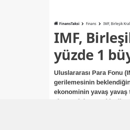
FinansTaksi
Finans
IMF, Birleşik Kr
IMF, Birleş
yüzde 1 bü
Uluslararası Para Fonu (I
gerilemesinin beklendiğini
ekonominin yavaş yavaş t
ekonomisi, sonraki yıllard
Nur Duman