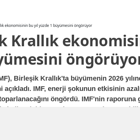
allık ekonomisinin bu yıl yüzde 1 büyümesini öngörüyor
ik Krallık ekonomisi
yümesini öngörüyo
MF), Birleşik Krallık'ta büyümenin 2026 yılı
 açıkladı. IMF, enerji şokunun etkisinin azal
oparlanacağını öngördü. IMF'nin raporuna gö
a istikrarlı bir toparlanma süreci yaşayabilir
Yayınlanma
16 Temmuz 2026 - 22:37