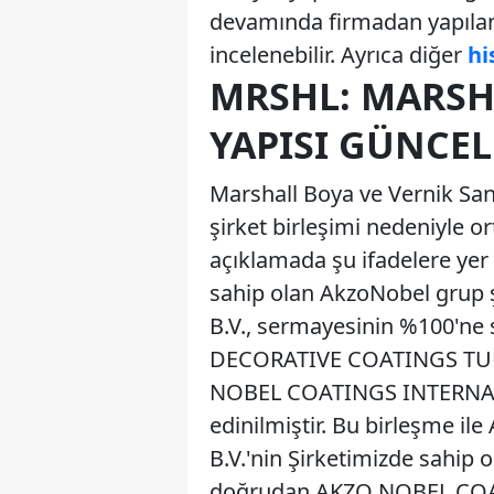
devamında firmadan yapılan 
incelenebilir. Ayrıca diğer
hi
MRSHL: MARSH
YAPISI GÜNCE
Marshall Boya ve Vernik San
şirket birleşimi nedeniyle o
açıklamada şu ifadelere yer v
sahip olan AkzoNobel gru
B.V., sermayesinin %100'ne
DECORATIVE COATINGS TURKE
NOBEL COATINGS INTERNATIONA
edinilmiştir. Bu birleşme
B.V.'nin Şirketimizde sahip
doğrudan AKZO NOBEL COAT