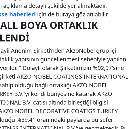
açıklama detaylı şekilde yer almaktadır,
sse haberleri
için de buraya göz atılabilir.
ALL BOYA ORTAKLIK
LLENDI
ayii Anonim Şirketi’nden AkzoNobel grup içi
rtaklık yapısının güncellenmesi sebebiyle yapılan
erildi: “ Dolaylı olarak Şirketimizin %92,97'sine
p şirketi AKZO NOBEL COATINGS INTERNATIONAL
 sahip olduğu bağlı ortaklığı AKZO NOBEL
Y B.V.'yi kendi bünyesine katarak AKZO
L B.V. çatısı altında birleştiği bilgisi
 ile AKZO NOBEL DECORATIVE COATIGS TURKEY
 olduğu %39,41 oranındaki paylarda bu sefer
INGS INTERNATIONAL B.V.'ye geçmektedir. Bu