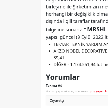
birleşme ile Şirketimizin m
herhangi bir değişiklik olm
dışında ilgili taraflar tara
MRSHL 
bilgisine sunarız. ”
yapısı güncel (9 Eylül 2022 it
TEKYAR TEKNİK YARDIM ANON
AKZO NOBEL DECORATİVE CO
39,41
DİĞER - 1.174.551,94 lot hi
Yorumlar
Takma Ad
Yorum yapmak için, isterseniz
giriş yapabilir