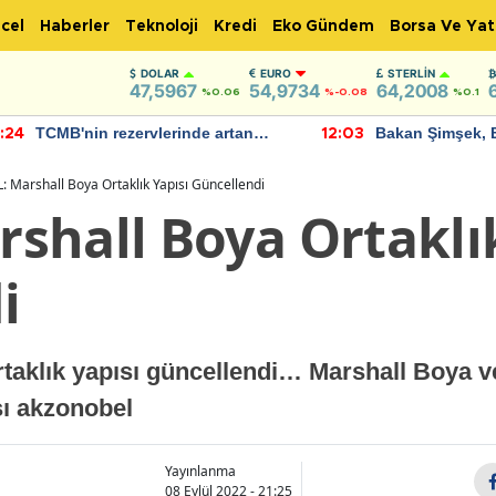
cel
Haberler
Teknoloji
Kredi
Eko Gündem
Borsa Ve Yat
DOLAR
EURO
STERLIN
47,5967
54,9734
64,2008
%0.06
%-0.08
%0.1
TCMB'nin rezervlerinde artan
Bakan Şimşek, 
:24
12:03
momentum devam ediyor
için umut verici
bulundu
 Marshall Boya Ortaklık Yapısı Güncellendi
shall Boya Ortaklık
i
aklık yapısı güncellendi… Marshall Boya v
sı akzonobel
Yayınlanma
08 Eylül 2022 - 21:25