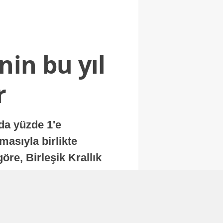
nin bu yıl
r
nda yüzde 1'e
masıyla birlikte
re, Birleşik Krallık
.
Abone Ol