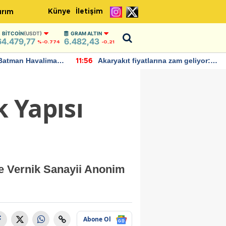
Künye
İletişim
ırım
BITCOIN
(USDT)
GRAM ALTIN
64.479,77
6.482,43
%-0.774
-0,21
Batman Havalimanı
Akaryakıt fiyatlarına zam geliyor:
11:56
 açıklamalarda
Yeni tarih açıklandı
 Yapısı
e Vernik Sanayii Anonim
Abone Ol