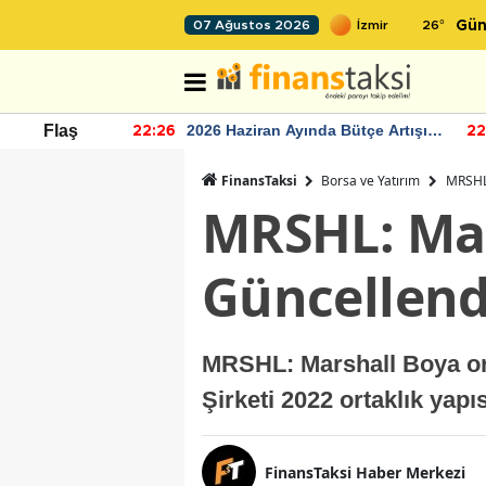
26
°
07 Ağustos 2026
Gün
r seviyesinin
2026 Haziran Ayında Bütçe Artışı
Flaş
22:26
22
Yaşandı
FinansTaksi
Borsa ve Yatırım
MRSHL:
MRSHL: Mar
Güncellend
MRSHL: Marshall Boya ort
Şirketi 2022 ortaklık yapı
FinansTaksi Haber Merkezi