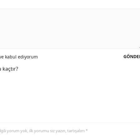
GÖNDE
e kabul ediyorum
 kaçtır?
 ilgili yorum yok, ilk yorumu siz yazın, tartışalım *