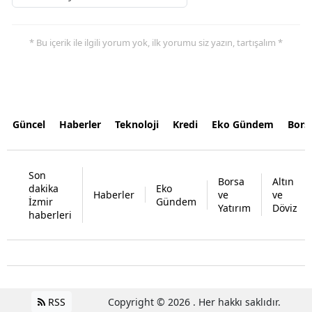
* Bu içerik ile ilgili yorum yok, ilk yorumu siz yazın, tartışalım *
Güncel
Haberler
Teknoloji
Kredi
Eko Gündem
Bors
Son
Borsa
Altın
dakika
Eko
Haberler
ve
ve
İzmir
Gündem
Yatırım
Döviz
haberleri
RSS
Copyright © 2026 . Her hakkı saklıdır.