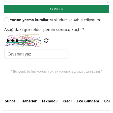
GÖNDER
Yorum yazma kurallarını
okudum ve kabul ediyorum
Aşağıdaki görselde işlemin sonucu kaçtır?
* Bu içerik ile ilgili yorum yok, ilk yorumu siz yazın, tartışalım *
Güncel
Haberler
Teknoloji
Kredi
Eko Gündem
Bors