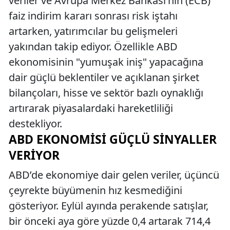
veriler ve Avrupa Merkez Bankası'nın (ECB)
faiz indirim kararı sonrası risk iştahı
artarken, yatırımcılar bu gelişmeleri
yakından takip ediyor. Özellikle ABD
ekonomisinin "yumuşak iniş" yapacağına
dair güçlü beklentiler ve açıklanan şirket
bilançoları, hisse ve sektör bazlı oynaklığı
artırarak piyasalardaki hareketliliği
destekliyor.
ABD EKONOMISI GÜÇLÜ SINYALLER
VERIYOR
ABD’de ekonomiye dair gelen veriler, üçüncü
çeyrekte büyümenin hız kesmediğini
gösteriyor. Eylül ayında perakende satışlar,
bir önceki aya göre yüzde 0,4 artarak 714,4