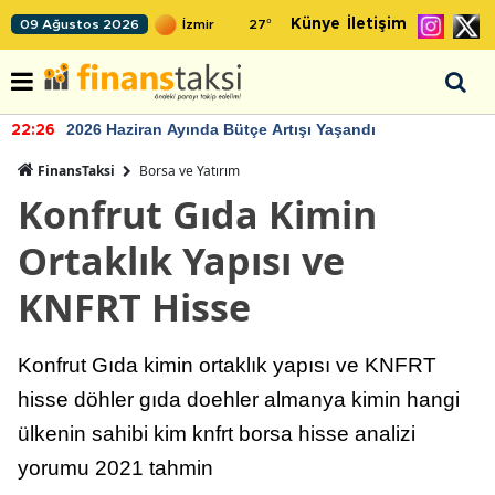
Künye
İletişim
09 Ağustos 2026
27
°
2026 Haziran Ayında Bütçe Artışı Yaşandı
22:26
FinansTaksi
Borsa ve Yatırım
Konfrut Gıda Kimin
Ortaklık Yapısı ve
KNFRT Hisse
Konfrut Gıda kimin ortaklık yapısı ve KNFRT
hisse döhler gıda doehler almanya kimin hangi
ülkenin sahibi kim knfrt borsa hisse analizi
yorumu 2021 tahmin