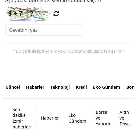
Aşağıdaki görselde işlemin sonucu kaçtır?
* Bu içerik ile ilgili yorum yok, ilk yorumu siz yazın, tartışalım *
Güncel
Haberler
Teknoloji
Kredi
Eko Gündem
Bors
Son
Borsa
Altın
dakika
Eko
Haberler
ve
ve
İzmir
Gündem
Yatırım
Döviz
haberleri