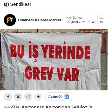
İş) Sendikası
Yayınlanma
Günce
FinansTaksi Haber Merkezi
15 Şubat 2021 - 13:46
15 Şub
Abone Ol
KARTN: Kartonsan Karton'dan Selüloz İş