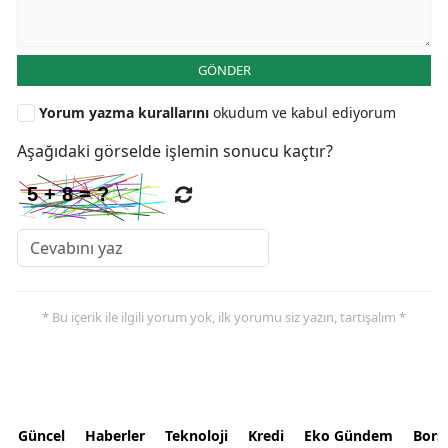
GÖNDER
Yorum yazma kurallarını
okudum ve kabul ediyorum
Aşağıdaki görselde işlemin sonucu kaçtır?
* Bu içerik ile ilgili yorum yok, ilk yorumu siz yazın, tartışalım *
Güncel
Haberler
Teknoloji
Kredi
Eko Gündem
Bors