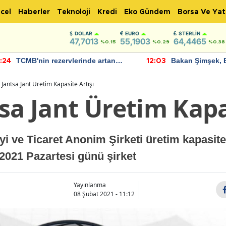
cel
Haberler
Teknoloji
Kredi
Eko Gündem
Borsa Ve Yat
DOLAR
EURO
STERLIN
47,7013
55,1903
64,4465
%0.15
%0.29
%0.38
TCMB'nin rezervlerinde artan
Bakan Şimşek, 
:24
12:03
momentum devam ediyor
için umut verici
bulundu
 Jantsa Jant Üretim Kapasite Artışı
sa Jant Üretim Kapa
i ve Ticaret Anonim Şirketi üretim kapasite
t 2021 Pazartesi günü şirket
Yayınlanma
08 Şubat 2021 - 11:12