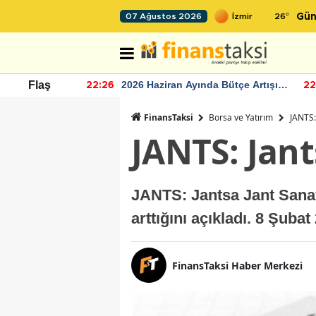
26
°
07 Ağustos 2026
Gün
r seviyesinin
2026 Haziran Ayında Bütçe Artışı
Flaş
22:26
22
Yaşandı
FinansTaksi
Borsa ve Yatırım
JANTS:
JANTS: Jant
JANTS: Jantsa Jant Sanay
arttığını açıkladı. 8 Şuba
FinansTaksi Haber Merkezi