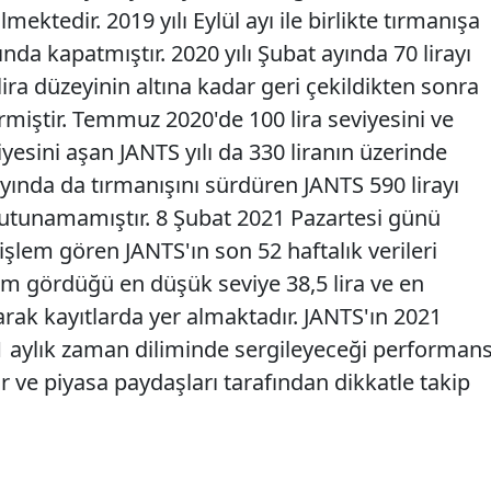
ektedir. 2019 yılı Eylül ayı ile birlikte tırmanışa
ında kapatmıştır. 2020 yılı Şubat ayında 70 lirayı
ira düzeyinin altına kadar geri çekildikten sonra
miştir. Temmuz 2020'de 100 lira seviyesini ve
iyesini aşan JANTS yılı da 330 liranın üzerinde
 ayında da tırmanışını sürdüren JANTS 590 lirayı
tunamamıştır. 8 Şubat 2021 Pazartesi günü
n işlem gören JANTS'ın son 52 haftalık verileri
em gördüğü en düşük seviye 38,5 lira ve en
larak kayıtlarda yer almaktadır. JANTS'ın 2021
 11 aylık zaman diliminde sergileyeceği performan
ar ve piyasa paydaşları tarafından dikkatle takip