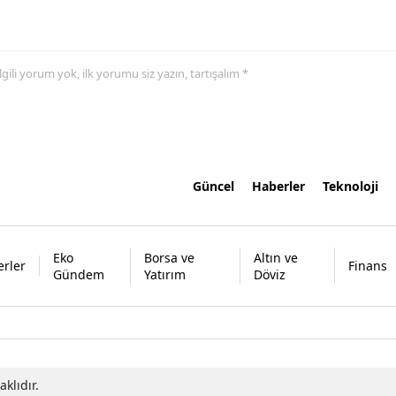
 ilgili yorum yok, ilk yorumu siz yazın, tartışalım *
Güncel
Haberler
Teknoloji
Eko
Borsa ve
Altın ve
rler
Finans
Gündem
Yatırım
Döviz
klıdır.