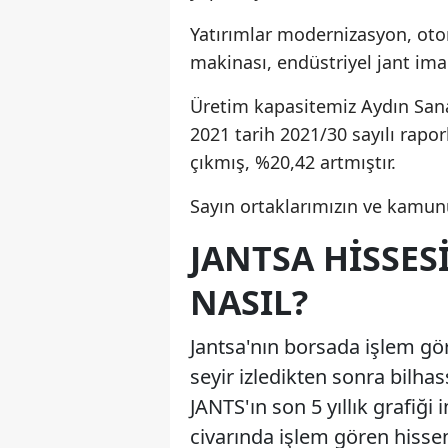
Yatırımlar modernizasyon, otom
makinası, endüstriyel jant imal
Üretim kapasitemiz Aydın Sanay
2021 tarih 2021/30 sayılı rapor
çıkmış, %20,42 artmıştır.
Sayın ortaklarımızın ve kamunu
JANTSA HISSES
NASIL?
Jantsa'nın borsada işlem gö
seyir izledikten sonra bilhas
JANTS'ın son 5 yıllık grafiği 
civarında işlem gören hisseni