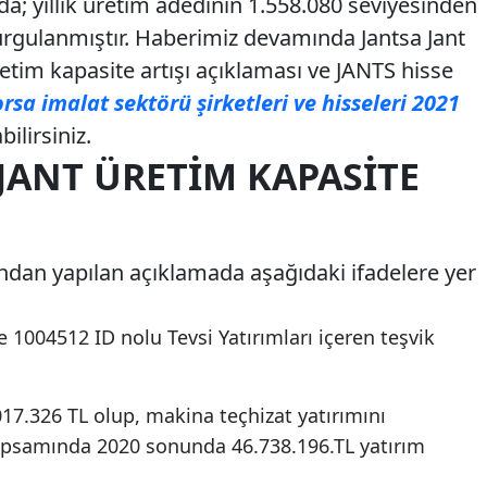
a; yıllık üretim adedinin 1.558.080 seviyesinden
vurgulanmıştır. Haberimiz devamında Jantsa Jant
etim kapasite artışı açıklaması ve JANTS hisse
rsa imalat sektörü şirketleri ve hisseleri 2021
ilirsiniz.
 JANT ÜRETIM KAPASITE
fından yapılan açıklamada aşağıdaki ifadelere yer
ve 1004512 ID nolu Tevsi Yatırımları içeren teşvik
017.326 TL olup, makina teçhizat yatırımını
kapsamında 2020 sonunda 46.738.196.TL yatırım