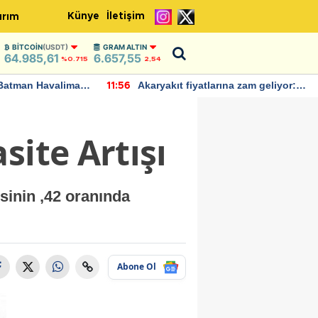
Künye
İletişim
ırım
BITCOIN
(USDT)
GRAM ALTIN
64.985,61
6.657,55
%0.715
2,54
Batman Havalimanı
Akaryakıt fiyatlarına zam geliyor:
11:56
 açıklamalarda
Yeni tarih açıklandı
site Artışı
sinin ,42 oranında
Abone Ol