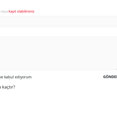
veya
kayıt olabilirsiniz
.
GÖNDE
e kabul ediyorum
 kaçtır?