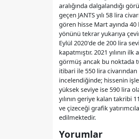
aralığında dalgalandığı görülm
geçen JANTS yılı 58 lira civar
gören hisse Mart ayında 40 l
yönünü tekrar yukarıya çevir
Eylül 2020'de de 200 lira sev
kapatmıştır. 2021 yılının ilk
görmüş ancak bu noktada tu
itibari ile 550 lira civarında
incelendiğinde; hissenin işl
yüksek seviye ise 590 lira o
yılının geriye kalan takribi
ve çizeceği grafik yatırımcıl
edilmektedir.
Yorumlar