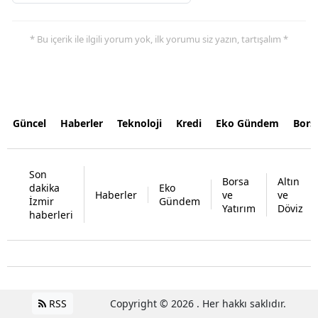
* Bu içerik ile ilgili yorum yok, ilk yorumu siz yazın, tartışalım *
Güncel
Haberler
Teknoloji
Kredi
Eko Gündem
Bors
Son
Borsa
Altın
dakika
Eko
Haberler
ve
ve
İzmir
Gündem
Yatırım
Döviz
haberleri
RSS
Copyright © 2026 . Her hakkı saklıdır.