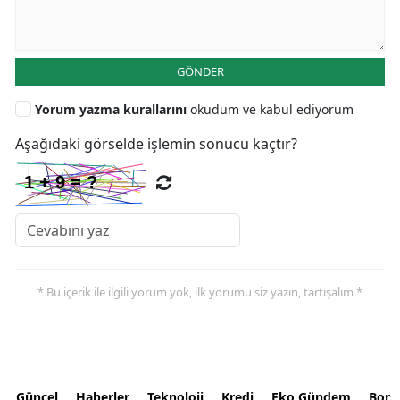
GÖNDER
Yorum yazma kurallarını
okudum ve kabul ediyorum
Aşağıdaki görselde işlemin sonucu kaçtır?
* Bu içerik ile ilgili yorum yok, ilk yorumu siz yazın, tartışalım *
Güncel
Haberler
Teknoloji
Kredi
Eko Gündem
Bors