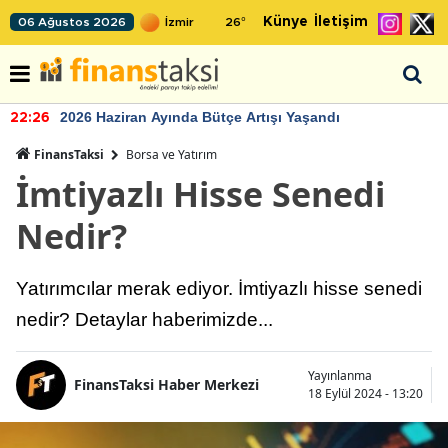
Künye
İletişim
06 Ağustos 2026
26
°
2026 Haziran Ayında Bütçe Artışı Yaşandı
22:26
FinansTaksi
Borsa ve Yatırım
İmtiyazlı Hisse Senedi
Nedir?
Yatırımcılar merak ediyor. İmtiyazlı hisse senedi
nedir? Detaylar haberimizde...
Yayınlanma
FinansTaksi Haber Merkezi
18 Eylül 2024 - 13:20