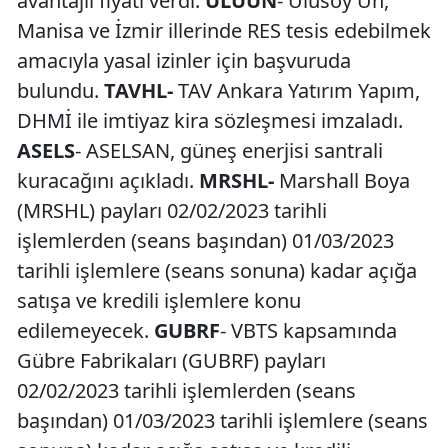
avantajlı fiyatı verdi.
ULUUN
- Ulusoy Un,
Manisa ve İzmir illerinde RES tesis edebilmek
amacıyla yasal izinler için başvuruda
bulundu.
TAVHL-
TAV Ankara Yatırım Yapım,
DHMİ ile imtiyaz kira sözleşmesi imzaladı.
ASELS
- ASELSAN, güneş enerjisi santrali
kuracağını açıkladı.
MRSHL-
Marshall Boya
(MRSHL) payları 02/02/2023 tarihli
işlemlerden (seans başından) 01/03/2023
tarihli işlemlere (seans sonuna) kadar açığa
satışa ve kredili işlemlere konu
edilemeyecek.
GUBRF
- VBTS kapsamında
Gübre Fabrikaları (GUBRF) payları
02/02/2023 tarihli işlemlerden (seans
başından) 01/03/2023 tarihli işlemlere (seans