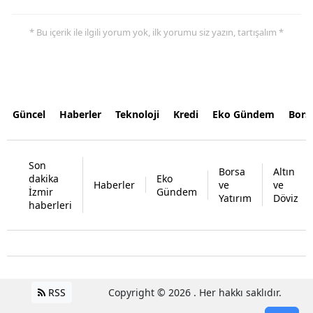
* Bu içerik ile ilgili yorum yok, ilk yorumu siz yazın, tartışalım *
Güncel
Haberler
Teknoloji
Kredi
Eko Gündem
Bors
Son
Borsa
Altın
dakika
Eko
Haberler
ve
ve
İzmir
Gündem
Yatırım
Döviz
haberleri
RSS
Copyright © 2026 . Her hakkı saklıdır.