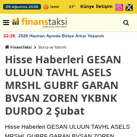
Künye
İletişim
09 Ağustos 2026
27
°
2026 Haziran Ayında Bütçe Artışı Yaşandı
22:26
FinansTaksi
Borsa ve Yatırım
Hisse Haberleri GESAN
ULUUN TAVHL ASELS
MRSHL GUBRF GARAN
BVSAN ZOREN YKBNK
DURDO 2 Şubat
Hisse Haberleri GESAN ULUUN TAVHL ASELS
MRSHL GUBRF GARAN BVSAN ZOREN