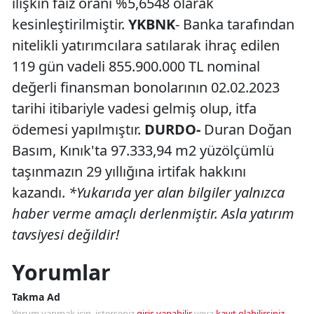
ilişkin faiz oranı %5,6548 olarak
kesinleştirilmiştir.
YKBNK
- Banka tarafından
nitelikli yatırımcılara satılarak ihraç edilen
119 gün vadeli 855.900.000 TL nominal
değerli finansman bonolarının 02.02.2023
tarihi itibariyle vadesi gelmiş olup, itfa
ödemesi yapılmıştır.
DURDO-
Duran Doğan
Basım, Kınık'ta 97.333,94 m2 yüzölçümlü
taşınmazın 29 yıllığına irtifak hakkını
kazandı.
*Yukarıda yer alan bilgiler yalnızca
haber verme amaçlı derlenmiştir. Asla yatırım
tavsiyesi değildir!
Yorumlar
Takma Ad
Yorum yapmak için, isterseniz
giriş yapabilir
veya
kayıt olabilirsiniz
.