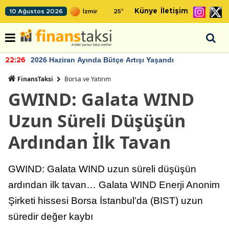
Künye
İletişim
10 Ağustos 2026
25
°
2026 Haziran Ayında Bütçe Artışı Yaşandı
22:26
FinansTaksi
Borsa ve Yatırım
GWIND: Galata WIND
Uzun Süreli Düşüşün
Ardından İlk Tavan
GWIND: Galata WIND uzun süreli düşüşün
ardından ilk tavan… Galata WIND Enerji Anonim
Şirketi hissesi Borsa İstanbul’da (BIST) uzun
süredir değer kaybı